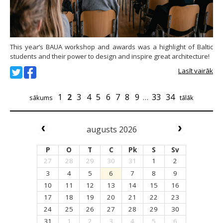
This year’s BAUA workshop and awards was a highlight of Baltic
students and their power to design and inspire great architecture!
Lasīt vairāk
1
2
3
4
5
6
7
8
9
…
33
34
sākums
tālāk
augusts 2026
P
O
T
C
Pk
S
Sv
27
28
29
30
31
1
2
3
4
5
6
7
8
9
10
11
12
13
14
15
16
17
18
19
20
21
22
23
24
25
26
27
28
29
30
31
1
2
3
4
5
6