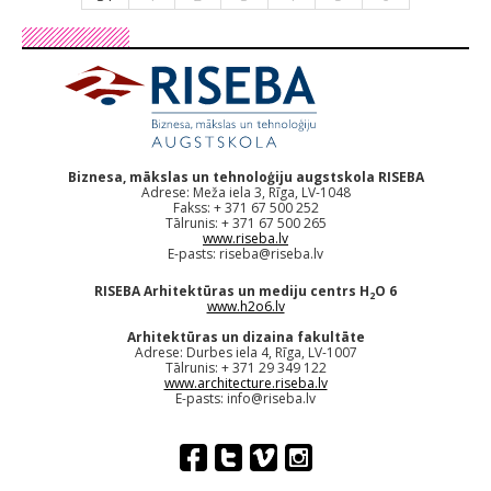
Biznesa, mākslas un tehnoloģiju augstskola RISEBA
Adrese: Meža iela 3, Rīga, LV-1048
Fakss: + 371 67 500 252
Tālrunis: + 371 67 500 265
www.riseba.lv
E-pasts:
riseba@riseba.lv
RISEBA Arhitektūras un mediju centrs H
O 6
2
www.h2o6.lv
Arhitektūras un dizaina fakultāte
Adrese: Durbes iela 4, Rīga, LV-1007
Tālrunis: + 371 29 349 122
www.architecture.riseba.lv
E-pasts:
info@riseba.lv