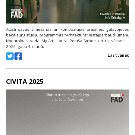
Attīsti savas zīmēšanas un kompozīcijas prasmes, gatavojoties
bakalauru studiju programmas “Arhitektūra” iestājpārbaudījumam.
Nodarbības vada Mg.Art. Laura Potaša-Strode un to sākums -
2026. gada 4. martā.
Lasīt vairāk
CIVITA 2025