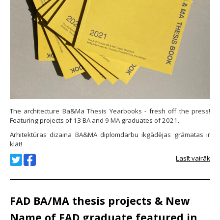
The architecture Ba&Ma Thesis Yearbooks - fresh off the press!
Featuring projects of 13 BA and 9 MA graduates of 2021.
Arhitektūras dizaina BA&MA diplomdarbu ikgādējas grāmatas ir
klāt!
Lasīt vairāk
FAD BA/MA thesis projects & New
Name of FAD graduate featured in