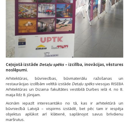
Ceļojošā izstāde
Detaļu spēks
– izcilība, inovācijas, vēstures
noslēpumi.
Arhitektūras, būvniecības, būvmateriālu ražošanas un
restaurācijas izcilībām veltītā izstāde
Detaļu spēks
viesojas RISEBA
Arhitektūras un Dizaina fakultātes vestibilā Durbes ielā 4. no 8.
maija līdz 8. jūnijam.
Aicinām iepazīt interesantāko no tā, kas ir arhitektūrā un
būvniecībā Latvijā – vispirms izstādē, bet pēc tam ir iespēja
objektus aplūkot arī klātienē, saplānojot savus brīvdienu
maršrutus.