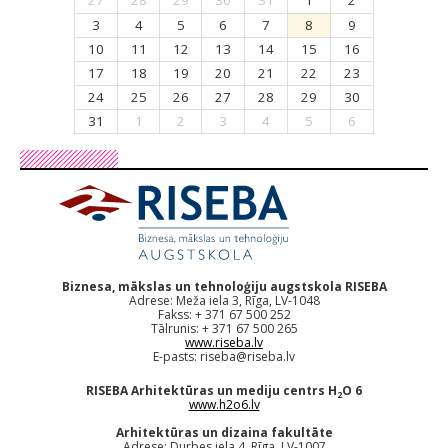
27
28
29
30
31
1
2
3
4
5
6
7
8
9
10
11
12
13
14
15
16
17
18
19
20
21
22
23
24
25
26
27
28
29
30
31
1
2
3
4
5
6
Biznesa, mākslas un tehnoloģiju augstskola RISEBA
Adrese: Meža iela 3, Rīga, LV-1048
Fakss: + 371 67 500 252
Tālrunis: + 371 67 500 265
www.riseba.lv
E-pasts:
riseba@riseba.lv
RISEBA Arhitektūras un mediju centrs H
O 6
2
www.h2o6.lv
Arhitektūras un dizaina fakultāte
Adrese: Durbes iela 4, Rīga, LV-1007