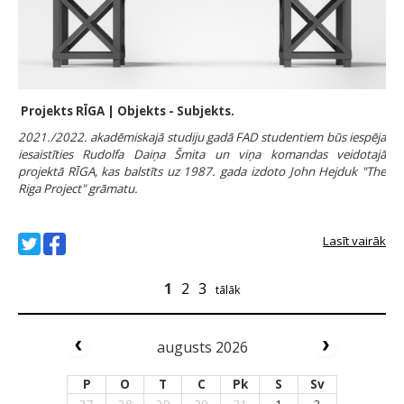
Projekts RĪGA | Objekts - Subjekts.
2021./2022. akadēmiskajā studiju gadā FAD studentiem būs iespēja
iesaistīties Rudolfa Daiņa Šmita un viņa komandas veidotajā
projektā RĪGA, kas balstīts uz 1987. gada izdoto John Hejduk "The
Riga Project" grāmatu.
Lasīt vairāk
1
2
3
tālāk
augusts 2026
P
O
T
C
Pk
S
Sv