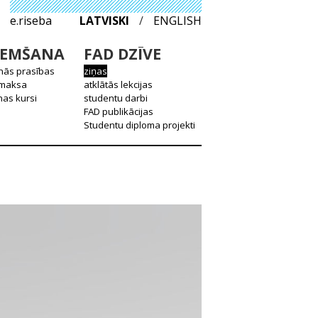
e.riseba
LATVISKI
/
ENGLISH
EMŠANA
FAD DZĪVE
nās prasības
ziņas
 maksa
atklātās lekcijas
as kursi
studentu darbi
FAD publikācijas
Studentu diploma projekti