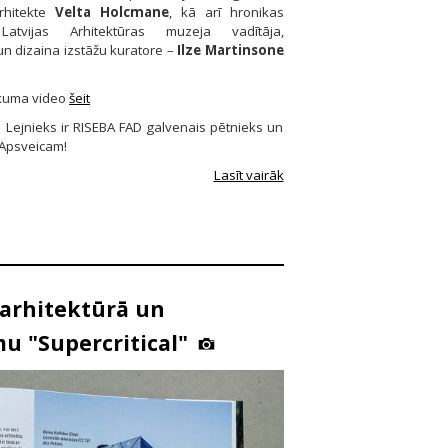
arhitekte
Velta Holcmane
, kā arī hronikas
Latvijas Arhitektūras muzeja vadītāja,
un dizaina izstāžu kuratore –
Ilze Martinsone
ikuma video
šeit
is Lejnieks ir RISEBA FAD galvenais pētnieks un
 Apsveicam!
Lasīt vairāk
 arhitektūrā un
u "Supercritical"