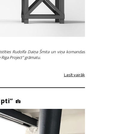
istīties Rudolfa Daiņa Šmita un viņa komandas
 Riga Project" grāmatu.
Lasīt vairāk
pti”