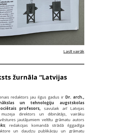
Lasīt vairāk
sts žurnāla “Latvijas
enais redaktors jau ilgus gadus ir
Dr. arch.,
mākslas un tehnoloģiju augstskolas
ociētais profesors,
savulaik arī Latvijas
s muzeja direktors un dibinātājs, vairāku
 vēstures jautājumiem veltītu grāmatu autors
eks
; redakcijas komandā strādā ilggadīga
aktore un daudzu publikāciju un grāmatu