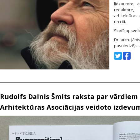
līdzautore, 
redaktore, 
arhitektūras 
un citi.
Skatīt apsve
Dr. arch. Jān
pasniedzējs.
Rudolfs Dainis Šmits raksta par vārdiem
Arhitektūras Asociācijas veidoto izdevum