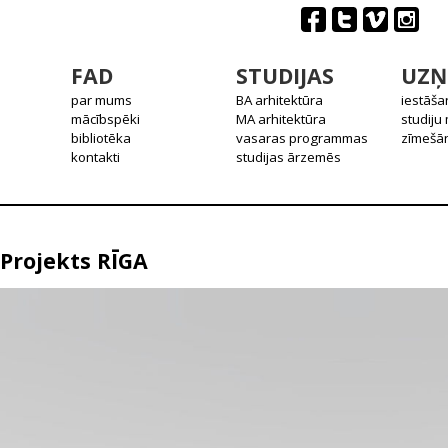
FAD
STUDIJAS
UZŅ
par mums
BA arhitektūra
iestāša
mācībspēki
MA arhitektūra
studiju
bibliotēka
vasaras programmas
zīmešān
kontakti
studijas ārzemēs
Projekts RĪGA