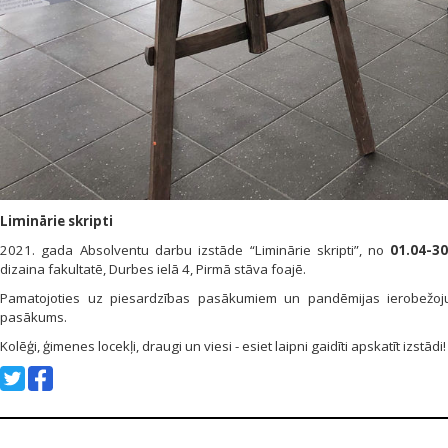
Liminārie skripti
2021. gada Absolventu darbu izstāde “Liminārie skripti”, no
01.04-30
dizaina fakultatē, Durbes ielā 4, Pirmā stāva foajē.
Pamatojoties uz piesardzības pasākumiem un pandēmijas ierobežoju
pasākums.
Kolēģi, ģimenes locekļi, draugi un viesi - esiet laipni gaidīti apskatīt izstādi!