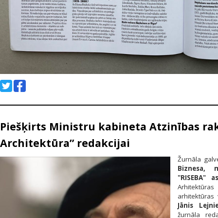
Piešķirts Ministru kabineta Atzinības rak
Architektūra” redakcijai
Žurnāla galv
Biznesa, 
"RISEBA" as
Arhitektūra
arhitektūras
Jānis Lejni
žurnāla red