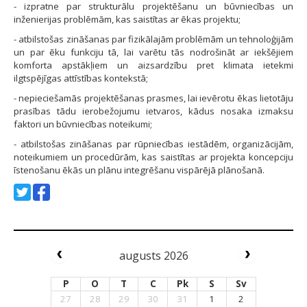
- izpratne par strukturālu projektēšanu un būvniecības un
inženierijas problēmām, kas saistītas ar ēkas projektu;
- atbilstošas zināšanas par fizikālajām problēmām un tehnoloģijām
un par ēku funkciju tā, lai varētu tās nodrošināt ar iekšējiem
komforta apstākļiem un aizsar­dzību pret klimata ietekmi
ilgtspējīgas attīstības kontek­stā;
- nepieciešamās projektēšanas prasmes, lai ievērotu ēkas lietotāju
prasības tādu ierobežojumu ietvaros, kādus nosaka izmaksu
faktori un būvniecības noteikumi;
- atbilstošas zināšanas par rūpniecības iestādēm, organizā­cijām,
noteikumiem un procedūrām, kas saistītas ar projekta koncepciju
īstenošanu ēkās un plānu integrē­šanu vispārējā plānošanā.
augusts 2026
P
O
T
C
Pk
S
Sv
27
28
29
30
31
1
2