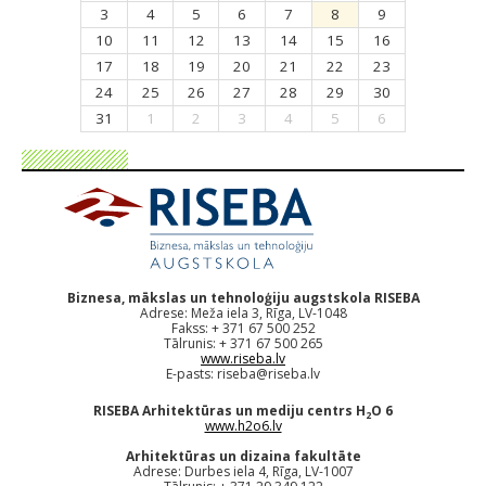
3
4
5
6
7
8
9
10
11
12
13
14
15
16
17
18
19
20
21
22
23
24
25
26
27
28
29
30
31
1
2
3
4
5
6
Biznesa, mākslas un tehnoloģiju augstskola RISEBA
Adrese: Meža iela 3, Rīga, LV-1048
Fakss: + 371 67 500 252
Tālrunis: + 371 67 500 265
www.riseba.lv
E-pasts:
riseba@riseba.lv
RISEBA Arhitektūras un mediju centrs H
O 6
2
www.h2o6.lv
Arhitektūras un dizaina fakultāte
Adrese: Durbes iela 4, Rīga, LV-1007