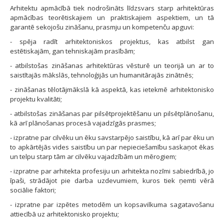
Arhitektu apmācībā tiek nodrošināts līdzsvars starp arhitek­tūras
apmācības teorētiskajiem un praktiskajiem aspektiem, un tā
garantē sekojošu zināšanu, prasmju un kompe­tenču apguvi:
- spēja radīt arhitektoniskos projektus, kas atbilst gan
estētiskajām, gan tehniskajām prasībām;
- atbilstošas zināšanas arhitektūras vēsturē un teorijā un ar to
saistītajās mākslās, tehnoloģijās un humanitārajās zinātnēs;
- zināšanas tēlotājmākslā kā aspektā, kas ietekmē arhitek­tonisko
projektu kvalitāti;
- atbilstošas zināšanas par pilsētprojektēšanu un pilsētplā­nošanu,
kā arī plānošanas procesā vajadzīgās prasmes;
- izpratne par cilvēku un ēku savstarpējo saistību, kā arī par ēku un
to apkārtējās vides saistību un par nepiecie­šamību saskaņot ēkas
un telpu starp tām ar cilvēku vajadzībām un mērogiem;
- izpratne par arhitekta profesiju un arhitekta nozīmi sabiedrībā, jo
īpaši, strādājot pie darba uzdevumiem, kuros tiek ņemti vērā
sociālie faktori;
- izpratne par izpētes metodēm un kopsavilkuma sagata­vošanu
attiecībā uz arhitektonisko projektu;