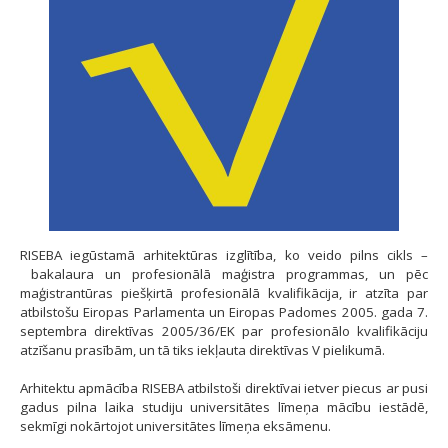
RISEBA iegūstamā arhitektūras izglītība, ko veido pilns cikls –
bakalaura un profesionālā maģistra programmas, un pēc
maģistrantūras piešķirtā profesionālā kvalifikācija, ir atzīta par
atbilstošu Eiropas Parlamenta un Eiropas Padomes 2005. gada 7.
septembra direktīvas 2005/36/EK par profesionālo kvalifikāciju
atzīšanu prasībām, un tā tiks iekļauta direktīvas V pielikumā.
Arhitektu apmācība RISEBA atbilstoši direktīvai ietver piecus ar pusi
gadus pilna laika studiju univer­sitātes līmeņa mācību iestādē,
sekmīgi nokārtojot universitātes līmeņa eksāmenu.