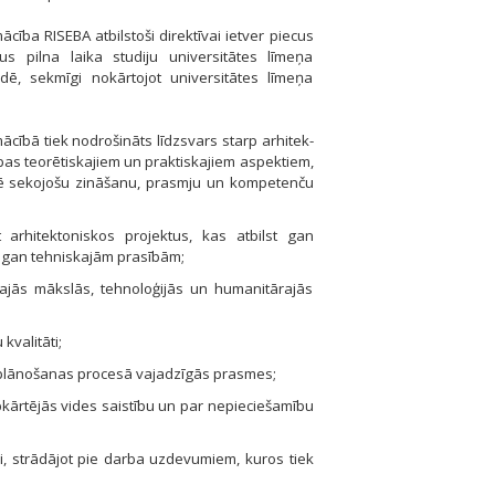
ācība RISEBA atbilstoši direktīvai ietver piecus
s pilna laika studiju univer­sitātes līmeņa
dē, sekmīgi nokārtojot universitātes līmeņa
ācībā tiek nodrošināts līdzsvars starp arhitek­
as teorētiskajiem un praktiskajiem aspektiem,
ē sekojošu zināšanu, prasmju un kompe­tenču
t arhitektoniskos projektus, kas atbilst gan
, gan tehniskajām prasībām;
ītajās mākslās, tehnoloģijās un humanitārajās
kvalitāti;
rī plānošanas procesā vajadzīgās prasmes;
pkārtējās vides saistību un par nepiecie­šamību
aši, strādājot pie darba uzdevumiem, kuros tiek