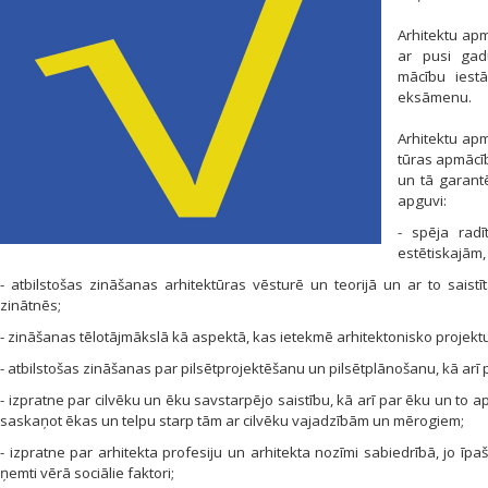
Arhitektu apm
ar pusi gadu
mācību iestā
eksāmenu.
Arhitektu apm
tūras apmācīb
un tā garant
apguvi:
- spēja radī
estētiskajām
- atbilstošas zināšanas arhitektūras vēsturē un teorijā un ar to saist
zinātnēs;
- zināšanas tēlotājmākslā kā aspektā, kas ietekmē arhitek­tonisko projektu 
- atbilstošas zināšanas par pilsētprojektēšanu un pilsētplā­nošanu, kā a
- izpratne par cilvēku un ēku savstarpējo saistību, kā arī par ēku un to a
saskaņot ēkas un telpu starp tām ar cilvēku vajadzībām un mērogiem;
- izpratne par arhitekta profesiju un arhitekta nozīmi sabiedrībā, jo īp
ņemti vērā sociālie faktori;