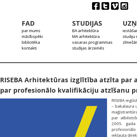
FAD
STUDIJAS
UZŅ
par mums
BA arhitektūra
iestāša
mācībspēki
MA arhitektūra
studiju
bibliotēka
vasaras programmas
zīmešān
kontakti
studijas ārzemēs
RISEBA Arhitektūras izglītība atzīta par 
par profesionālo kvalifikāciju atzīšanu 
RISEBA iegūst
– bakalaura 
maģistrantūras
par atbilst
2005. gada 
profesionālo
iekļauta direk