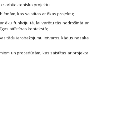
uz arhitektonisko projektu;
oblēmām, kas saistītas ar ēkas projektu;
 ēku funkciju tā, lai varētu tās nodrošināt ar
gas attīstības kontek­stā;
ības tādu ierobežojumu ietvaros, kādus nosaka
umiem un procedūrām, kas saistītas ar projekta