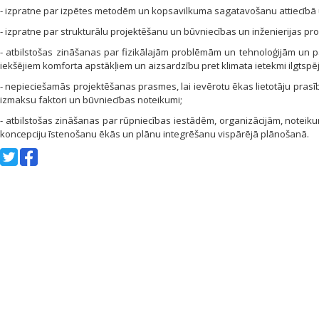
- izpratne par izpētes metodēm un kopsavilkuma sagata­vošanu attiecībā 
- izpratne par strukturālu projektēšanu un būvniecības un inženierijas pr
- atbilstošas zināšanas par fizikālajām problēmām un tehnoloģijām un par
iekšējiem komforta apstākļiem un aizsar­dzību pret klimata ietekmi ilgtspējī
- nepieciešamās projektēšanas prasmes, lai ievērotu ēkas lietotāju pras
izmaksu faktori un būvniecības noteikumi;
- atbilstošas zināšanas par rūpniecības iestādēm, organizā­cijām, noteik
koncepciju īstenošanu ēkās un plānu integrē­šanu vispārējā plānošanā.