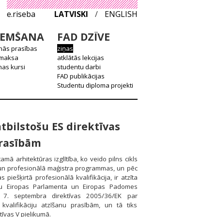
e.riseba
LATVISKI
/
ENGLISH
EMŠANA
FAD DZĪVE
nās prasības
ziņas
 maksa
atklātās lekcijas
as kursi
studentu darbi
FAD publikācijas
Studentu diploma projekti
atbilstošu ES direktīvas
prasībām
amā arhitektūras izglītība, ko veido pilns cikls
un profesionālā maģistra programmas, un pēc
 piešķirtā profesionālā kvalifikācija, ir atzīta
ošu Eiropas Parlamenta un Eiropas Padomes
7. septembra direktīvas 2005/36/EK par
 kvalifikāciju atzīšanu prasībām, un tā tiks
tīvas V pielikumā.