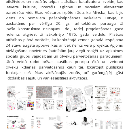
pilsētvides un sociālās telpas attīstības katalizatora izveide, kas
ietvertu kultūrai, interešu izglītībai un sociālām aktivitātēm
paredzētu vidi. Ēkas vēstures izpēte rāda, ka Minska, kas bijis
viens no pirmajiem pašapkalpošanās veikaliem Latvijā, ir
uzskatāms par vērtīgu 20. gs. arhitektūras paraugu tā
īpašo konstruktīvo risinājumu dēļ, tādēļ projektēšanas gaitā
nolemts atgriezt tā sākotnējo 1975. gada veidolu. Pilsētas
attīstības plānā norādīts, ka konkrētajā zemes gabalā iespējama
24 stāvu augsta apbūve, kas arī tiek ņemts vērā projektā. Apjomu
pielāgošana novietnes īpatnībām ļauj viegli reaģēt uz apkaimes
sociālo grupu vajadzībām un cilvēku pārvietošanās paradumiem,
tādā veidā radot brīvas kustības principu ēkā un veicinot
cilvēku ikdienas pārvietošanos cauri tai. Izkārtojot publiskās
funkcijas tieši ēkas aktīvākajās zonās, arī garāmgājēji gūst
līdzdalības sajūtu un var iesaistīties aktivitātēs.