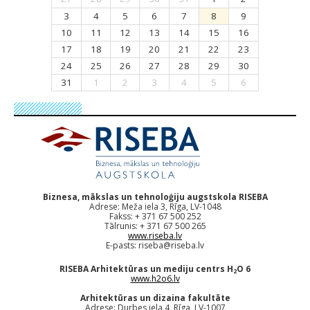
3
4
5
6
7
8
9
10
11
12
13
14
15
16
17
18
19
20
21
22
23
24
25
26
27
28
29
30
31
1
2
3
4
5
6
Biznesa, mākslas un tehnoloģiju augstskola RISEBA
Adrese: Meža iela 3, Rīga, LV-1048
Fakss: + 371 67 500 252
Tālrunis: + 371 67 500 265
www.riseba.lv
E-pasts:
riseba@riseba.lv
RISEBA Arhitektūras un mediju centrs H
O 6
2
www.h2o6.lv
Arhitektūras un dizaina fakultāte
Adrese: Durbes iela 4, Rīga, LV-1007