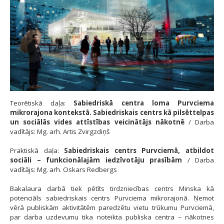
Teorētiskā daļa:
Sabiedriskā centra loma Purvciema
mikrorajona kontekstā. Sabiedriskais centrs kā pilsēttelpas
un sociālās vides attīstības veicinātājs nākotnē
/ Darba
vadītājs: Mg. arh. Artis Zvirgzdiņš
Praktiskā daļa:
Sabiedriskais centrs Purvciemā, atbildot
sociāli – funkcionālajām iedzīvotāju prasībām
/ Darba
vadītājs: Mg. arh. Oskars Redbergs
Bakalaura darbā tiek pētīts tirdzniecības centrs Minska kā
potenciāls sabiedriskais centrs Purvciema mikrorajonā. Ņemot
vērā publiskām aktivitātēm paredzētu vietu trūkumu Purvciemā,
par darba uzdevumu tika noteikta publiska centra – nākotnes