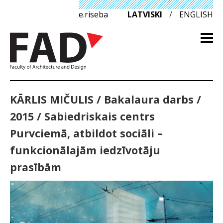
e.riseba
LATVISKI
/
ENGLISH
KĀRLIS MIČULIS / Bakalaura darbs /
2015 / Sabiedriskais centrs
Purvciemā, atbildot sociāli –
funkcionālajām iedzīvotāju
prasībām