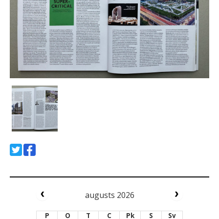
augusts 2026
P
O
T
C
Pk
S
Sv