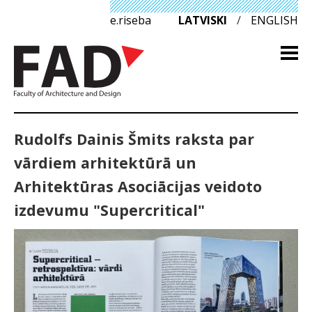
e.riseba
LATVISKI
/
ENGLISH
Rudolfs Dainis Šmits raksta par
vārdiem arhitektūrā un
Arhitektūras Asociācijas veidoto
izdevumu "Supercritical"