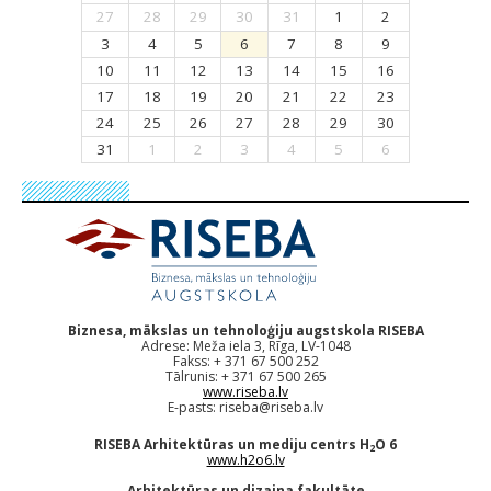
27
28
29
30
31
1
2
3
4
5
6
7
8
9
10
11
12
13
14
15
16
17
18
19
20
21
22
23
24
25
26
27
28
29
30
31
1
2
3
4
5
6
Biznesa, mākslas un tehnoloģiju augstskola RISEBA
Adrese: Meža iela 3, Rīga, LV-1048
Fakss: + 371 67 500 252
Tālrunis: + 371 67 500 265
www.riseba.lv
E-pasts:
riseba@riseba.lv
RISEBA Arhitektūras un mediju centrs H
O 6
2
www.h2o6.lv
Arhitektūras un dizaina fakultāte