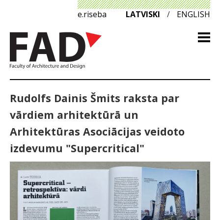
e.riseba
LATVISKI
/
ENGLISH
Rudolfs Dainis Šmits raksta par
vārdiem arhitektūrā un
Arhitektūras Asociācijas veidoto
izdevumu "Supercritical"