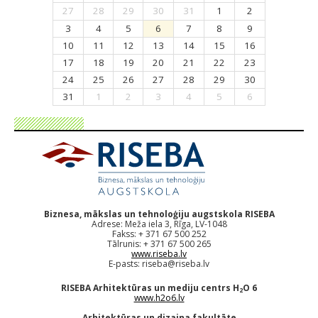
27
28
29
30
31
1
2
3
4
5
6
7
8
9
10
11
12
13
14
15
16
17
18
19
20
21
22
23
24
25
26
27
28
29
30
31
1
2
3
4
5
6
Biznesa, mākslas un tehnoloģiju augstskola RISEBA
Adrese: Meža iela 3, Rīga, LV-1048
Fakss: + 371 67 500 252
Tālrunis: + 371 67 500 265
www.riseba.lv
E-pasts:
riseba@riseba.lv
RISEBA Arhitektūras un mediju centrs H
O 6
2
www.h2o6.lv
Arhitektūras un dizaina fakultāte