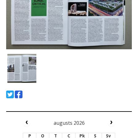
augusts 2026
P
O
T
C
Pk
S
Sv