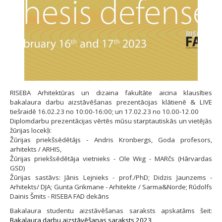
RISEBA Arhitektūras un dizaina fakultāte aicina klausīties
bakalaura darbu aizstāvēšanas prezentācijas klātienē & LIVE
tiešraidē 16.02.23 no 10:00-16:00; un 17.02.23 no 10.00-12.00
Diplomdarbu prezentācijas vērtēs mūsu starptautiskās un vietējās
žūrijas locekļi:
Žūrijas priekšsēdētājs - Andris Kronbergs, Goda profesors,
arhitekts / ARHIS,
Žūrijas priekšsēdētāja vietnieks - Ole Wiig - MARčs (Hārvardas
GSD)
Žūrijas sastāvs: Jānis Lejnieks - prof./PhD; Didzis Jaunzems -
Arhitekts/ DJA; Gunta Grikmane - Arhitekte / Sarma&Norde; Rūdolfs
Dainis Šmits - RISEBA FAD dekāns
Bakalaura studentu aizstāvēšanas saraksts apskatāms šeit:
Bakalaura darbu aizstāvēšanas saraksts 2023