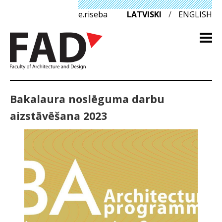
e.riseba
LATVISKI
/
ENGLISH
Bakalaura noslēguma darbu
aizstāvēšana 2023