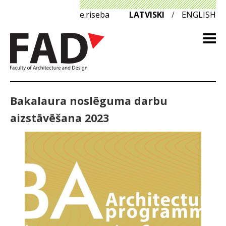
e.riseba
LATVISKI
/
ENGLISH
Bakalaura noslēguma darbu
aizstāvēšana 2023