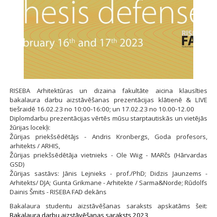
RISEBA Arhitektūras un dizaina fakultāte aicina klausīties
bakalaura darbu aizstāvēšanas prezentācijas klātienē & LIVE
tiešraidē 16.02.23 no 10:00-16:00; un 17.02.23 no 10.00-12.00
Diplomdarbu prezentācijas vērtēs mūsu starptautiskās un vietējās
žūrijas locekļi:
Žūrijas priekšsēdētājs - Andris Kronbergs, Goda profesors,
arhitekts / ARHIS,
Žūrijas priekšsēdētāja vietnieks - Ole Wiig - MARčs (Hārvardas
GSD)
Žūrijas sastāvs: Jānis Lejnieks - prof./PhD; Didzis Jaunzems -
Arhitekts/ DJA; Gunta Grikmane - Arhitekte / Sarma&Norde; Rūdolfs
Dainis Šmits - RISEBA FAD dekāns
Bakalaura studentu aizstāvēšanas saraksts apskatāms šeit:
Bakalaura darbu aizstāvēšanas saraksts 2023