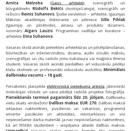
Arnita Melzoba
(
Gaiss arhitekti
), scenogrāfs un
būvgaldnieks
Rūdolfs Bekičs
(Austrija/Latvija), scenogrāfs un
režisors
Reinis Suhanovs.
Īpašie vieslektori – arhitekte, Igaunijas
Mākslas akadēmijas doktorante un pētniece
Sille Pihlak
(Igaunija) un pilsētvides, ainavu un produktu dizainers,
vizionārs
Aigars Lauzis
. Programmas vadītāja un kuratore –
arhitekte
Dina Suhanova
.
Vasaras skolā aicināti pieteikties arhitektūras un pilsētplānošanas,
būvniecības un inženierzinātņu, dizaina, audio vizuālo mākslu,
scenogrāfijas un citu radošo jomu bakalaura vai maģistra līmeņa
studenti. Vasaras skolā aicināti piedalīties arī vidusskolu pēdējo
klašu skolnieki un profesionālo vidusskolu audzēkņi.
Minimālais
dalībnieku vecums – 18 gadi.
Piesakoties jāaizpilda
elektroniskā pieteikuma anketa
, jāiesniedz
motivācijas vēstule un sava pēdējā radošā projekta fotogrāfija.
Pieteikšanās termiņš pagarināts līdz 20. jūlijam.
Dalībnieku
vietu skaits ierobežots!
Dalības maksa: EUR 270.
Dalības maksā
iekļautas naktsmītnes, pusdienas un vakariņas, programmā
ietvertie pasākumi un aktivitātes, meistarklases un visi
nepieciešamie darba materiāli. Ja nav nepieciešamas naktsmītnes,
kā arī RISEBA studentiem – iespējama atlaide dalības maksai.
Uzmanību!
Vasaras skolas norises formāts tiks precizēts