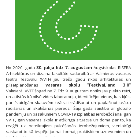
No 2020. gada
30. jūlija līdz 7. augustam
Augstskolas RISEBA
Arhitektūras un dizaina fakultāte sadarbībā ar Valmieras vasaras
teātra festivālu (VVTF) jau trešo gadu rīkos arhitektūras un
pilsētplānošanas
vasaras skolu "FestivaL'and 3.0"
Valmierā. VVTF šogad no 7. līdz 9. augustam notiks jau piekto reizi,
un attīstās kā pilsētvides laboratorija, identificējot vietas, kas kļūst
par īslaicīgām skatuvēm teātra izrādīšanai un paplašinot teātra
radīšanas un skatīšanās pieredzi. Šajā gadā saistībā ar globālo
pandēmiju un pasākumiem COVID-19 izplatības ierobežošanai gan
VVTF, gan vasaras skola ir atšķirīgā situācijā un domā par to, kā
reaģēt uz noteiktajiem pulcēšanās ierobežojumiem, vienlaicīgi
saskatot to kā iespēju jaunai formai, praktiskiem uzdevumiem un