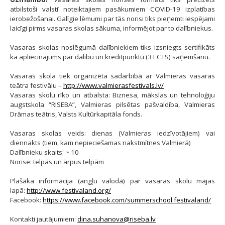
atbilstoši valstī noteiktajiem pasākumiem COVID-19 izplatības
ierobežošanai. Galīgie lēmumi par tās norisi tiks pieņemti iespējami
laicīgi pirms vasaras skolas sākuma, informējot par to dalībniekus.
Vasaras skolas noslēgumā dalībniekiem tiks izsniegts sertifikāts
kā apliecinājums par dalību un kredītpunktu (3 ECTS) saņemšanu.
Vasaras skola tiek organizēta sadarbībā ar Valmieras vasaras
teātra festivālu –
http://www.valmierasfestivals.lv/
Vasaras skolu rīko un atbalsta: Biznesa, mākslas un tehnoloģiju
augstskola “RISEBA”, Valmieras pilsētas pašvaldība, Valmieras
Drāmas teātris, Valsts Kultūrkapitāla fonds.
Vasaras skolas veids: dienas (Valmieras iedzīvotājiem) vai
diennakts (tiem, kam nepieciešamas nakstmītnes Valmierā)
Dalībnieku skaits: ~ 10
Norise: telpās un ārpus telpām
Plašāka informācija (angļu valodā) par vasaras skolu mājas
lapā:
http://www.festivaland.org/
Facebook:
https://www.facebook.com/summerschool.festivaland/
Kontakti jautājumiem:
dina.suhanova@riseba.lv