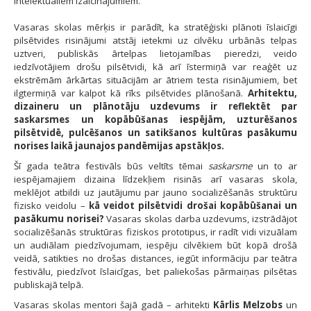
intelektuāliem izaicinājumiem.
Vasaras skolas mērķis ir parādīt, ka stratēģiski plānoti īslaicīgi
pilsētvides risinājumi atstāj ietekmi uz cilvēku urbānās telpas
uztveri, publiskās ārtelpas lietojamības pieredzi, veido
iedzīvotājiem drošu pilsētvidi, kā arī īstermiņā var reaģēt uz
ekstrēmām ārkārtas situācijām ar ātriem testa risinājumiem, bet
ilgtermiņā var kalpot kā rīks pilsētvides plānošanā.
Arhitektu,
dizaineru un plānotāju uzdevums ir reflektēt par
saskarsmes un kopābūšanas iespējām, uzturēšanos
pilsētvidē, pulcēšanos un satikšanos kultūras pasākumu
norises laikā jaunajos pandēmijas apstākļos.
Šī gada teātra festivāls būs veltīts tēmai
saskarsme
un to ar
iespējamajiem dizaina līdzekļiem risinās arī vasaras skola,
meklējot atbildi uz jautājumu par jauno socializēšanās struktūru
fizisko veidolu –
kā veidot pilsētvidi drošai kopābūšanai un
pasākumu norisei?
Vasaras skolas darba uzdevums, izstrādājot
socializēšanās struktūras fiziskos prototipus, ir radīt vidi vizuālam
un audiālam piedzīvojumam, iespēju cilvēkiem būt kopā drošā
veidā, satikties no drošas distances, iegūt informāciju par teātra
festivālu, piedzīvot īslaicīgas, bet paliekošas pārmaiņas pilsētas
publiskajā telpā.
Vasaras skolas mentori šajā gadā – arhitekti
Kārlis Melzobs
un