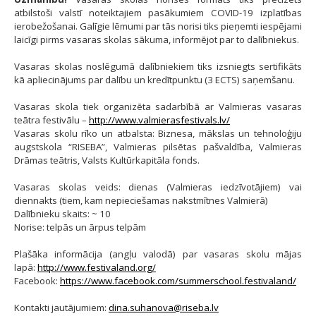
atbilstoši valstī noteiktajiem pasākumiem COVID-19 izplatības
ierobežošanai. Galīgie lēmumi par tās norisi tiks pieņemti iespējami
laicīgi pirms vasaras skolas sākuma, informējot par to dalībniekus.
Vasaras skolas noslēgumā dalībniekiem tiks izsniegts sertifikāts
kā apliecinājums par dalību un kredītpunktu (3 ECTS) saņemšanu.
Vasaras skola tiek organizēta sadarbībā ar Valmieras vasaras
teātra festivālu –
http://www.valmierasfestivals.lv/
Vasaras skolu rīko un atbalsta: Biznesa, mākslas un tehnoloģiju
augstskola “RISEBA”, Valmieras pilsētas pašvaldība, Valmieras
Drāmas teātris, Valsts Kultūrkapitāla fonds.
Vasaras skolas veids: dienas (Valmieras iedzīvotājiem) vai
diennakts (tiem, kam nepieciešamas nakstmītnes Valmierā)
Dalībnieku skaits: ~ 10
Norise: telpās un ārpus telpām
Plašāka informācija (angļu valodā) par vasaras skolu mājas
lapā:
http://www.festivaland.org/
Facebook:
https://www.facebook.com/summerschool.festivaland/
Kontakti jautājumiem:
dina.suhanova@riseba.lv