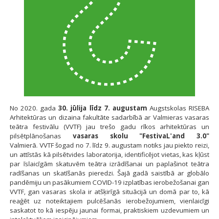
No 2020. gada
30. jūlija līdz 7. augustam
Augstskolas RISEBA
Arhitektūras un dizaina fakultāte sadarbībā ar Valmieras vasaras
teātra festivālu (VVTF) jau trešo gadu rīkos arhitektūras un
pilsētplānošanas
vasaras skolu "FestivaL'and 3.0"
Valmierā. VVTF šogad no 7. līdz 9. augustam notiks jau piekto reizi,
un attīstās kā pilsētvides laboratorija, identificējot vietas, kas kļūst
par īslaicīgām skatuvēm teātra izrādīšanai un paplašinot teātra
radīšanas un skatīšanās pieredzi. Šajā gadā saistībā ar globālo
pandēmiju un pasākumiem COVID-19 izplatības ierobežošanai gan
VVTF, gan vasaras skola ir atšķirīgā situācijā un domā par to, kā
reaģēt uz noteiktajiem pulcēšanās ierobežojumiem, vienlaicīgi
saskatot to kā iespēju jaunai formai, praktiskiem uzdevumiem un