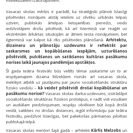
intelektuāliem izaicinājumiem.
Vasaras skolas mērķis ir parādīt, ka stratēģiski plānoti īslaicīgi
pilsētvides risinājumi atstāj ietekmi uz cilvēku urbānās telpas
uztveri, publiskās ārtelpas lietojamības pieredzi, veido
iedzīvotājiem drošu pilsētvidi, kā arī īstermiņā var reaģēt uz
ekstrēmām ārkārtas situācijām ar ātriem testa risinājumiem, bet
ilgtermiņā var kalpot kā rīks pilsētvides plānošanā.
Arhitektu,
dizaineru un plānotāju uzdevums ir reflektēt par
saskarsmes un kopābūšanas iespējām, uzturēšanos
pilsētvidē, pulcēšanos un satikšanos kultūras pasākumu
norises laikā jaunajos pandēmijas apstākļos.
Šī gada teātra festivāls būs veltīts tēmai
saskarsme
un to ar
iespējamajiem dizaina līdzekļiem risinās arī vasaras skola,
meklējot atbildi uz jautājumu par jauno socializēšanās struktūru
fizisko veidolu –
kā veidot pilsētvidi drošai kopābūšanai un
pasākumu norisei?
Vasaras skolas darba uzdevums, izstrādājot
socializēšanās struktūras fiziskos prototipus, ir radīt vidi vizuālam
un audiālam piedzīvojumam, iespēju cilvēkiem būt kopā drošā
veidā, satikties no drošas distances, iegūt informāciju par teātra
festivālu, piedzīvot īslaicīgas, bet paliekošas pārmaiņas pilsētas
publiskajā telpā.
Vasaras skolas mentori šajā gadā – arhitekti
Kārlis Melzobs
un