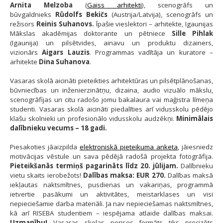
Arnita Melzoba
(
Gaiss arhitekti
), scenogrāfs un
būvgaldnieks
Rūdolfs Bekičs
(Austrija/Latvija), scenogrāfs un
režisors
Reinis Suhanovs.
Īpašie vieslektori – arhitekte, Igaunijas
Mākslas akadēmijas doktorante un pētniece
Sille Pihlak
(Igaunija) un pilsētvides, ainavu un produktu dizainers,
vizionārs
Aigars Lauzis
. Programmas vadītāja un kuratore –
arhitekte
Dina Suhanova
.
Vasaras skolā aicināti pieteikties arhitektūras un pilsētplānošanas,
būvniecības un inženierzinātņu, dizaina, audio vizuālo mākslu,
scenogrāfijas un citu radošo jomu bakalaura vai maģistra līmeņa
studenti. Vasaras skolā aicināti piedalīties arī vidusskolu pēdējo
klašu skolnieki un profesionālo vidusskolu audzēkņi.
Minimālais
dalībnieku vecums – 18 gadi.
Piesakoties jāaizpilda
elektroniskā pieteikuma anketa
, jāiesniedz
motivācijas vēstule un sava pēdējā radošā projekta fotogrāfija.
Pieteikšanās termiņš pagarināts līdz 20. jūlijam.
Dalībnieku
vietu skaits ierobežots!
Dalības maksa: EUR 270.
Dalības maksā
iekļautas naktsmītnes, pusdienas un vakariņas, programmā
ietvertie pasākumi un aktivitātes, meistarklases un visi
nepieciešamie darba materiāli. Ja nav nepieciešamas naktsmītnes,
kā arī RISEBA studentiem – iespējama atlaide dalības maksai.
Uzmanību!
Vasaras skolas norises formāts tiks precizēts