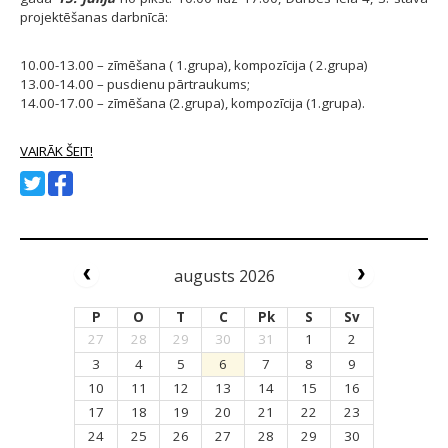
projektēšanas darbnīcā:
10.00-13.00 – zīmēšana ( 1.grupa), kompozīcija ( 2.grupa)
13.00-14.00 – pusdienu pārtraukums;
14.00-17.00 – zīmēšana (2.grupa), kompozīcija (1.grupa).
VAIRĀK ŠEIT!
augusts 2026
P
O
T
C
Pk
S
Sv
27
28
29
30
31
1
2
3
4
5
6
7
8
9
10
11
12
13
14
15
16
17
18
19
20
21
22
23
24
25
26
27
28
29
30