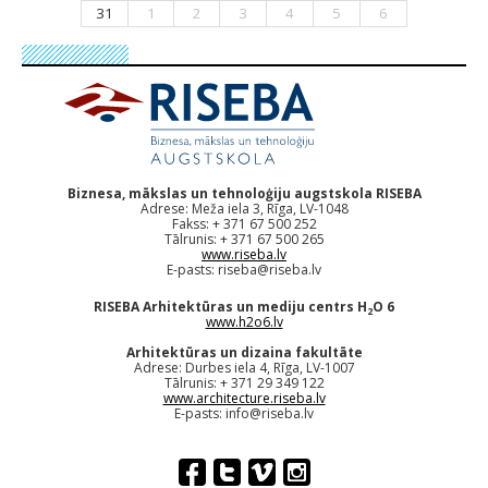
31
1
2
3
4
5
6
Biznesa, mākslas un tehnoloģiju augstskola RISEBA
Adrese: Meža iela 3, Rīga, LV-1048
Fakss: + 371 67 500 252
Tālrunis: + 371 67 500 265
www.riseba.lv
E-pasts:
riseba@riseba.lv
RISEBA Arhitektūras un mediju centrs H
O 6
2
www.h2o6.lv
Arhitektūras un dizaina fakultāte
Adrese: Durbes iela 4, Rīga, LV-1007
Tālrunis: + 371 29 349 122
www.architecture.riseba.lv
E-pasts:
info@riseba.lv