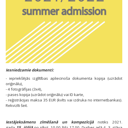
Iesniedzamie dokumenti:
- iepriekšējās izglītības apliecinoša dokumenta kopija (uzrādot
oriģinālu),
- 4 fotogrāfijas (3x4),
- pases kopija (uzrādot oriģinālu) vai ID karte,​​​​​
- reģistrācijas maksa 35 EUR (kvīts vai izdruka no internetbankas).
Rekvizīti šeit.
Iestājeksāmens zīmēšanā un kompozīcijā
notiks 2021.
gada
15. jūlijā
no plkst. 10.00 līdz 17.00, Durbes ielā 4, 3. stāva