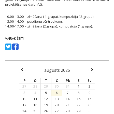
projektēšanas darbnīcā:
10.00-13.00 – zīmēšana ( 1.grupa), kompozīcija ( 2.grupa)
13.00-14.00 – pusdienu pārtraukums;
14.00-17.00 – zīmēšana (2.grupa), kompozīcija (1.grupa).
VAIRĀK ŠEIT!
augusts 2026
P
O
T
C
Pk
S
Sv
27
28
29
30
31
1
2
3
4
5
6
7
8
9
10
11
12
13
14
15
16
17
18
19
20
21
22
23
24
25
26
27
28
29
30