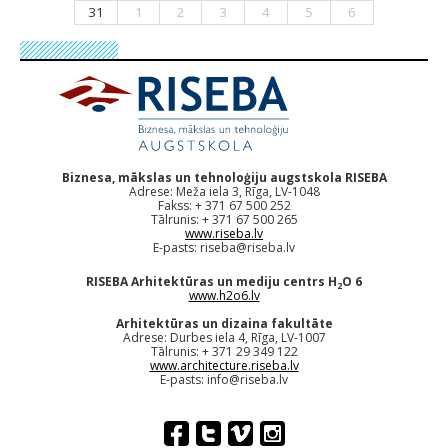
31
1
2
3
4
5
6
Biznesa, mākslas un tehnoloģiju augstskola RISEBA
Adrese: Meža iela 3, Rīga, LV-1048
Fakss: + 371 67 500 252
Tālrunis: + 371 67 500 265
www.riseba.lv
E-pasts:
riseba@riseba.lv
RISEBA Arhitektūras un mediju centrs H
O 6
2
www.h2o6.lv
Arhitektūras un dizaina fakultāte
Adrese: Durbes iela 4, Rīga, LV-1007
Tālrunis: + 371 29 349 122
www.architecture.riseba.lv
E-pasts:
info@riseba.lv