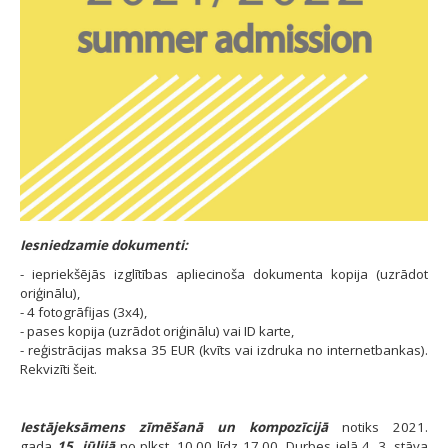
Iesniedzamie dokumenti:
- iepriekšējās izglītības apliecinoša dokumenta kopija (uzrādot
oriģinālu),
- 4 fotogrāfijas (3x4),
- pases kopija (uzrādot oriģinālu) vai ID karte,​​​​​
- reģistrācijas maksa 35 EUR (kvīts vai izdruka no internetbankas).
Rekvizīti šeit.
Iestājeksāmens zīmēšanā un kompozīcijā
notiks 2021.
gada
15. jūlijā
no plkst. 10.00 līdz 17.00, Durbes ielā 4, 3. stāva