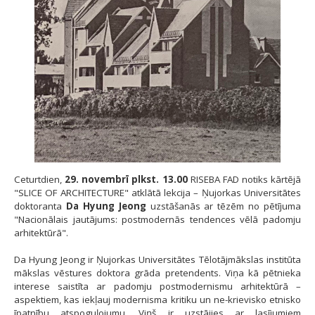
Ceturtdien,
29. novembrī plkst. 13.00
RISEBA FAD notiks kārtējā
"SLICE OF ARCHITECTURE" atklātā lekcija – Ņujorkas Universitātes
doktoranta
Da Hyung Jeong
uzstāšanās ar tēzēm no pētījuma
"Nacionālais jautājums: postmodernās tendences vēlā padomju
arhitektūrā".
Da Hyung Jeong ir Ņujorkas Universitātes Tēlotājmākslas institūta
mākslas vēstures doktora grāda pretendents. Viņa kā pētnieka
interese saistīta ar padomju postmodernismu arhitektūrā –
aspektiem, kas iekļauj modernisma kritiku un ne-krievisko etnisko
īpatnību atspoguļojumu. Viņš ir uzstājies ar lasījumiem