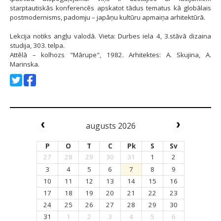
starptautiskās konferencēs apskatot tādus tematus kā globālais
postmodernisms, padomju – japāņu kultūru apmaiņa arhitektūrā.
Lekcija notiks angļu valodā. Vieta: Durbes iela 4, 3.stāvā dizaina
studija, 303. telpa.
Attēlā – kolhozs "Mārupe", 1982. Arhitektes: A. Skujina, A.
Marinska.
augusts 2026
P
O
T
C
Pk
S
Sv
27
28
29
30
31
1
2
3
4
5
6
7
8
9
10
11
12
13
14
15
16
17
18
19
20
21
22
23
24
25
26
27
28
29
30
31
1
2
3
4
5
6