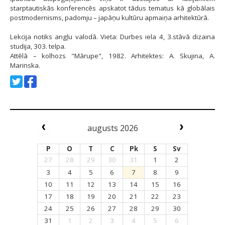
starptautiskās konferencēs apskatot tādus tematus kā globālais
postmodernisms, padomju – japāņu kultūru apmaiņa arhitektūrā.
Lekcija notiks angļu valodā. Vieta: Durbes iela 4, 3.stāvā dizaina
studija, 303. telpa.
Attēlā – kolhozs "Mārupe", 1982. Arhitektes: A. Skujina, A.
Marinska.
augusts 2026
P
O
T
C
Pk
S
Sv
27
28
29
30
31
1
2
3
4
5
6
7
8
9
10
11
12
13
14
15
16
17
18
19
20
21
22
23
24
25
26
27
28
29
30
31
1
2
3
4
5
6