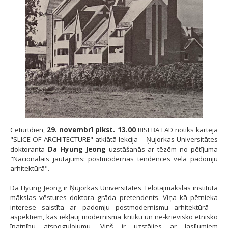
Ceturtdien,
29. novembrī plkst. 13.00
RISEBA FAD notiks kārtējā
"SLICE OF ARCHITECTURE" atklātā lekcija – Ņujorkas Universitātes
doktoranta
Da Hyung Jeong
uzstāšanās ar tēzēm no pētījuma
"Nacionālais jautājums: postmodernās tendences vēlā padomju
arhitektūrā".
Da Hyung Jeong ir Ņujorkas Universitātes Tēlotājmākslas institūta
mākslas vēstures doktora grāda pretendents. Viņa kā pētnieka
interese saistīta ar padomju postmodernismu arhitektūrā –
aspektiem, kas iekļauj modernisma kritiku un ne-krievisko etnisko
īpatnību atspoguļojumu. Viņš ir uzstājies ar lasījumiem