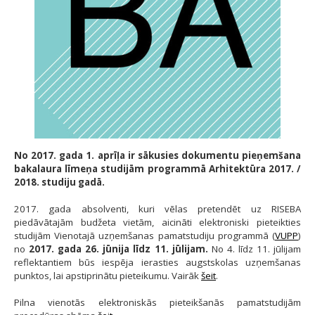
No 2017. gada 1. aprīļa ir sākusies dokumentu pieņemšana
bakalaura līmeņa studijām programmā Arhitektūra 2017. /
2018. studiju gadā.
2017. gada absolventi, kuri vēlas pretendēt uz RISEBA
piedāvātajām budžeta vietām, aicināti elektroniski pieteikties
studijām Vienotajā uzņemšanas pamatstudiju programmā (
VUPP
)
no
2017. gada 26. jūnija līdz 11. jūlijam.
No 4. līdz 11. jūlijam
reflektantiem būs iespēja ierasties augstskolas uzņemšanas
punktos, lai apstiprinātu pieteikumu. Vairāk
šeit
.
Pilna vienotās elektroniskās pieteikšanās pamatstudijām