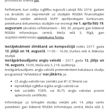
procedūras shēma
šeit
.
Reflektanti, kuri vidējo izglītību ieguvuši Latvijā līdz 2016. gadam
vai ārvalstīs un nepretendē uz studijām RISEBA finansētajām
budžeta vietām atbilstoši VUPP aprēķinātajam konkursam,
pieteikuma dokumentus studijām var iesniegt
no 1. aprīļa līdz 19.
augustam
(ārvalstu reflektantiem – līdz 30. jūnijam) gan klātienē
RISEBA Informācijas centrā, Meža ielā 3, Rīgā, gan
aizpildot elektronisko
pieteikuma formu
.
Iestājeksāmeni zīmēšanā un kompozīcijā
notiks 2017. gada
13. jūlijā un 18. augustā
, 11.00 – 16.00, Durbes ielā 4, Mākslas
studijā.
Iestājpārbaudījums angļu valodā
– 2017. gada
12. jūlijs un
16. augusts
, 10:00, Meža iela 3, 218. auditorija.
Iestājpārbaudījums angļu valodā pretendentiem bakalaura studiju
programmā “Arhitektūra”
nav jākārto
, ja:
CE angļu valodā nav zemāks par B1 (C līmeni) vai
iepriekšējā izglītība iegūta angļu valodā vai
tiek uzrādīts TOEFL vai IELTS angļu valodas prasmi
apliecinošs sertifikāts.
Informācijai: uz brīvajām studiju vietām pēc 14. jūlija varēs
pieteikties gan klātienē RISEBA Informācijas centrā, Meža ielā 3,