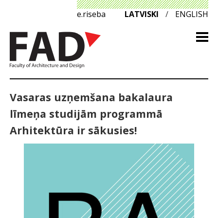
e.riseba
LATVISKI
/
ENGLISH
Vasaras uzņemšana bakalaura
līmeņa studijām programmā
Arhitektūra ir sākusies!