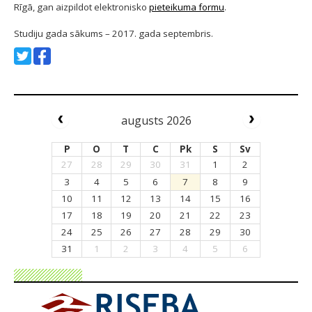
Rīgā, gan aizpildot elektronisko
pieteikuma formu
.
Studiju gada sākums – 2017. gada septembris.
augusts 2026
P
O
T
C
Pk
S
Sv
27
28
29
30
31
1
2
3
4
5
6
7
8
9
10
11
12
13
14
15
16
17
18
19
20
21
22
23
24
25
26
27
28
29
30
31
1
2
3
4
5
6