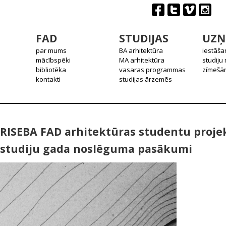
FAD
STUDIJAS
UZŅ
par mums
BA arhitektūra
iestāša
mācībspēki
MA arhitektūra
studiju
bibliotēka
vasaras programmas
zīmešān
kontakti
studijas ārzemēs
RISEBA FAD arhitektūras studentu projek
studiju gada noslēguma pasākumi