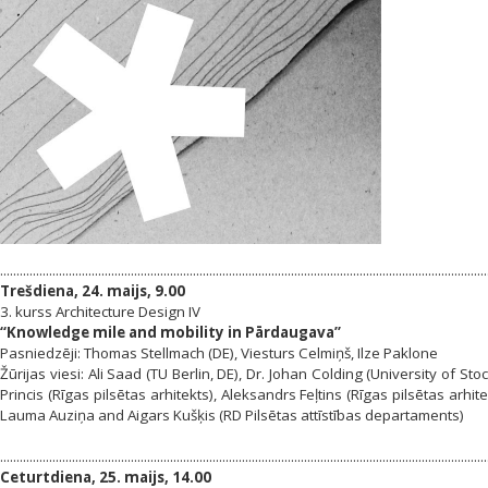
.....................................................................................................................................................
Trešdiena, 24. maijs, 9.00
3. kurss Architecture Design IV
“Knowledge mile and mobility in Pārdaugava”
Pasniedzēji: Thomas Stellmach (DE), Viesturs Celmiņš, Ilze Paklone
Žūrijas viesi: Ali Saad (TU Berlin, DE), Dr. Johan Colding (University of S
Princis (Rīgas pilsētas arhitekts), Aleksandrs Feļtins (Rīgas pilsētas arhite
Lauma Auziņa and Aigars Kušķis (RD Pilsētas attīstības departaments)
.....................................................................................................................................................
Ceturtdiena, 25. maijs, 14.00