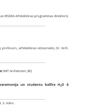
skolas RISEBA Arhitektūras programmas direktors)
...............................................................
), profesors, arhitektūras vēsturnieks, Dr. Arch.
...............................................................
te
(WIT Architecten, BE)
 ceremonija un studentu ballīte H
O 6
2
...............................................................
, 3. stāvs.