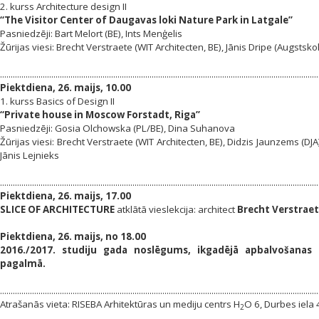
2. kurss Architecture design II
“The Visitor Center of Daugavas loki Nature Park in Latgale”
Pasniedzēji: Bart Melort (BE), Ints Menģelis
Žūrijas viesi: Brecht Verstraete (WIT Architecten, BE), Jānis Dripe (Augst
.....................................................................................................................................................
Piektdiena, 26. maijs, 10.00
1. kurss Basics of Design II
“Private house in Moscow Forstadt, Riga”
Pasniedzēji: Gosia Olchowska (PL/BE), Dina Suhanova
Žūrijas viesi: Brecht Verstraete (WIT Architecten, BE), Didzis Jaunzems (DJA
Jānis Lejnieks
.....................................................................................................................................................
Piektdiena, 26. maijs, 17.00
SLICE OF ARCHITECTURE
atklātā vieslekcija: architect
Brecht Verstrae
Piektdiena, 26. maijs, no 18.00
2016./2017. studiju gada noslēgums, ikgadējā apbalvošanas
pagalmā.
.....................................................................................................................................................
Atrašanās vieta: RISEBA Arhitektūras un mediju centrs H
O 6, Durbes iela 4
2