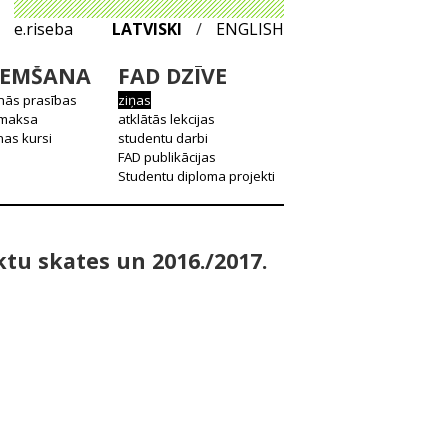
e.riseba
LATVISKI
/
ENGLISH
EMŠANA
FAD DZĪVE
nās prasības
ziņas
 maksa
atklātās lekcijas
as kursi
studentu darbi
FAD publikācijas
Studentu diploma projekti
tu skates un 2016./2017.