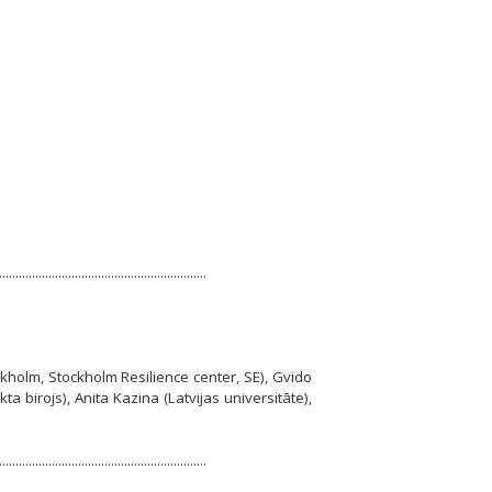
...............................................................
tockholm, Stockholm Resilience center, SE), Gvido
kta birojs), Anita Kazina (Latvijas universitāte),
...............................................................