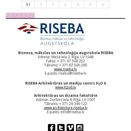
31
1
2
3
4
5
6
Biznesa, mākslas un tehnoloģiju augstskola RISEBA
Adrese: Meža iela 3, Rīga, LV-1048
Fakss: + 371 67 500 252
Tālrunis: + 371 67 500 265
www.riseba.lv
E-pasts:
riseba@riseba.lv
RISEBA Arhitektūras un mediju centrs H
O 6
2
www.h2o6.lv
Arhitektūras un dizaina fakultāte
Adrese: Durbes iela 4, Rīga, LV-1007
Tālrunis: + 371 29 349 122
www.architecture.riseba.lv
E-pasts:
info@riseba.lv