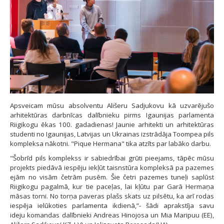
Apsveicam mūsu absolventu Ališeru Sadjukovu kā uzvarējušo
arhitektūras darbnīcas dalībnieku pirms Igaunijas parlamenta
Riigikogu ēkas 100. gadadienas! Jaunie arhitekti un arhitektūras
studenti no Igaunijas, Latvijas un Ukrainas izstrādāja Toompea pils
kompleksa nākotni. "Pique Hermana" tika atzīts par labāko darbu.​​​​​​
"Šobrīd pils komplekss ir sabiedrībai grūti pieejams, tāpēc mūsu
projekts piedāvā iespēju iekļūt taisnstūra kompleksā pa pazemes
ejām no visām četrām pusēm. Šie četri pazemes tuneļi saplūst
Riigikogu pagalmā, kur tie paceļas, lai kļūtu par Garā Hermaņa
māsas torni. No torņa paveras plašs skats uz pilsētu, ka arī rodas
iespēja ielūkoties parlamenta ikdienā,”- šādi aprakstīja savu
ideju komandas dalībnieki Andreas Hinojosa un Mia Maripuu (EE),