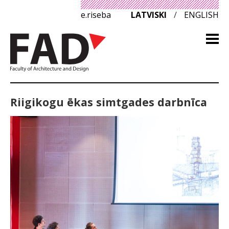
e.riseba
LATVISKI
/
ENGLISH
Riigikogu ēkas simtgades darbnīca