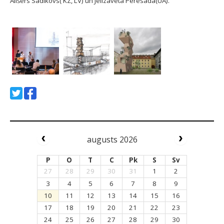
Ališers Sadikovs( KZ, LV) un Jelizaveta Peresada(UA).
augusts 2026
P
O
T
C
Pk
S
Sv
27
28
29
30
31
1
2
3
4
5
6
7
8
9
10
11
12
13
14
15
16
17
18
19
20
21
22
23
24
25
26
27
28
29
30