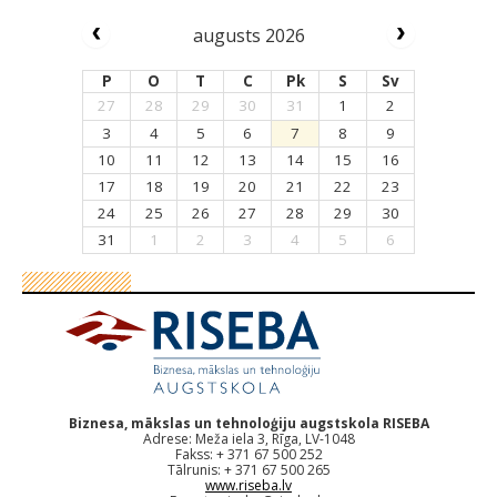
augusts 2026
P
O
T
C
Pk
S
Sv
27
28
29
30
31
1
2
3
4
5
6
7
8
9
10
11
12
13
14
15
16
17
18
19
20
21
22
23
24
25
26
27
28
29
30
31
1
2
3
4
5
6
Biznesa, mākslas un tehnoloģiju augstskola RISEBA
Adrese: Meža iela 3, Rīga, LV-1048
Fakss: + 371 67 500 252
Tālrunis: + 371 67 500 265
www.riseba.lv