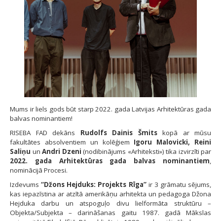
Mums ir liels gods būt starp 2022. gada Latvijas Arhitektūras gada
balvas nominantiem!
RISEBA FAD dekāns
Rudolfs Dainis Šmits
kopā ar mūsu
fakultātes absolventiem un kolēģiem
Igoru Malovicki, Reini
Saliņu
un
Andri Dzeni
(nodibinājums «Arhiteksti») tika izvirzīti par
2022. gada Arhitektūras gada balvas nominantiem
,
nominācijā Procesi.
Izdevums
“Džons Hejduks: Projekts Rīga”
ir 3 grāmatu sējums,
kas iepazīstina ar atzītā amerikāņu arhitekta un pedagoga Džona
Hejduka darbu un atspoguļo divu lielformāta struktūru –
Objekta/Subjekta – darināšanas gaitu 1987. gadā Mākslas