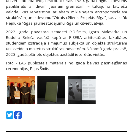
universitātē Filadelfijā. Pārpublicētais 1989. gada oriģinālizdevums
papildināts ar divām jaunām grāmatām – tulkojumu latviešu
valodā, kas iepazīstina ar abām mīklainajām antropomorfajām
struktūrām, un izdevumu “Otrais cēliens: Projekts Rīga”, kas aizsāk
Hejduka ‘Rīgas’ jauniestudējumu Rīgā un citviet Latvijā.
2022. gada pavasara semestrī R.D.Šmits, Igora Malovicka un
Rudolfa Bekiča vadībā kopā ar RISEBA arhitektūras fakultātes
studentiem izstrādāja zīmejumus subjekta un objekta struktūrām
un izveidoja maketus struktūras novietnēm. Nākamā gada praksē,
2023. gadā, plānots objektus uzstādīt iecerētās vietās.
Foto - LAS publicētais materiāls no gada balvas pasniegšanas
ceremonijas, Filips Šmits