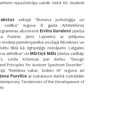
arbiem iepazīstināja vairāk nekā 60 studenti
rakstus
sekcijā "Biznesa psiholoģija un
su vadība" ieguva šī gada Arhitektūras
rogrammas absolventi
Ervīns Gorelovs
(darba
jeta Putāne, Jānis Lejnieks) ar pētījumu
ētu modeļa piemērojamība esošajā Rēzeknes un
sētu tīklā kā ilgtspējīgs risinājums Latgales
ona attīstībai" un
Mārtiņš Māls
(darba vadītāji:
rs, Linda Krūmiņa) par darbu "Design
nd Principles for Austism Spectrum Disorder".
cijā "Reklāma vakar, šodien rīt" ieguva arī
ļona Purvlīce
ar bakalaura darbā izstrādāto
ntemporary Tendencies of the Development of
e).