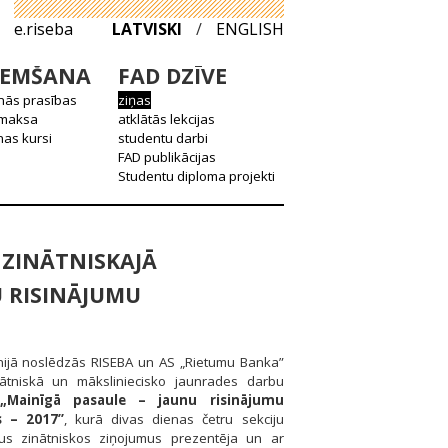
e.riseba
LATVISKI
/
ENGLISH
EMŠANA
FAD DZĪVE
nās prasības
ziņas
 maksa
atklātās lekcijas
as kursi
studentu darbi
FAD publikācijas
Studentu diploma projekti
 ZINĀTNISKAJĀ
U RISINĀJUMU
ūnijā noslēdzās RISEBA un AS „Rietumu Banka”
nātniskā un māksliniecisko jaunrades darbu
e
„Mainīgā pasaule – jaunu risinājumu
 – 2017”
, kurā divas dienas četru sekciju
vus zinātniskos ziņojumus prezentēja un ar