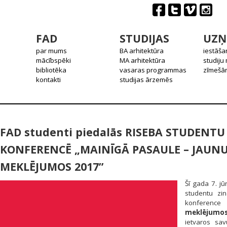
FAD
STUDIJAS
UZŅ
par mums
BA arhitektūra
iestāša
mācībspēki
MA arhitektūra
studiju
bibliotēka
vasaras programmas
zīmešān
kontakti
studijas ārzemēs
FAD studenti piedalās RISEBA STUDENTU
KONFERENCĒ „MAINĪGĀ PASAULE – JAUN
MEKLĒJUMOS 2017”
Šī gada 7. j
studentu zi
konferenc
meklējumos
ietvaros sa