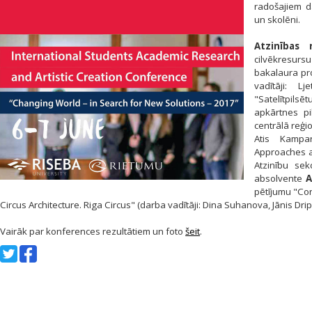
radošajiem d
un skolēni.
Atzinības 
cilvēkresur
bakalaura p
vadītāji: L
"Satelītpils
apkārtnes pil
centrālā reģi
Atis Kampa
Approaches a
Atzinību sek
absolvente
A
pētījumu "Co
Circus Architecture. Riga Circus" (darba vadītāji: Dina Suhanova, Jānis Drip
Vairāk par konferences rezultātiem un foto
šeit
.