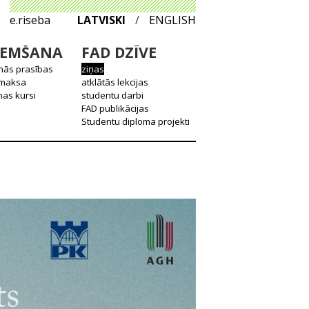
e.riseba
LATVISKI
/
ENGLISH
EMŠANA
FAD DZĪVE
nās prasības
ziņas
 maksa
atklātās lekcijas
as kursi
studentu darbi
FAD publikācijas
Studentu diploma projekti