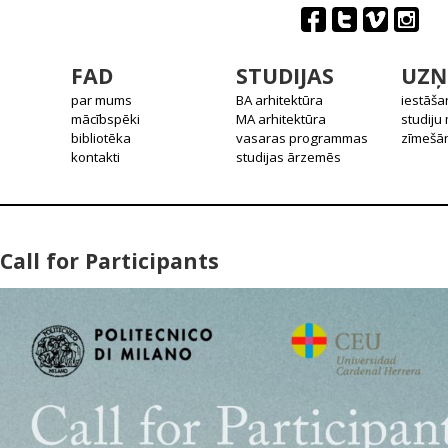
FAD
STUDIJAS
UZŅ
par mums
BA arhitektūra
iestāša
mācībspēki
MA arhitektūra
studiju
bibliotēka
vasaras programmas
zīmešān
kontakti
studijas ārzemēs
Call for Participants