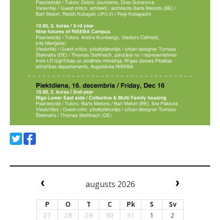
augusts 2026
P
O
T
C
Pk
S
Sv
27
28
29
30
31
1
2