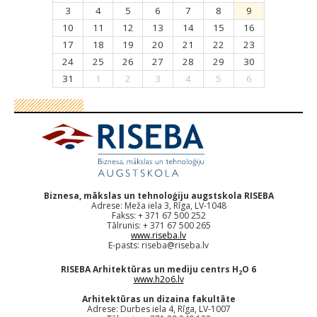
3
4
5
6
7
8
9
10
11
12
13
14
15
16
17
18
19
20
21
22
23
24
25
26
27
28
29
30
31
1
2
3
4
5
6
Biznesa, mākslas un tehnoloģiju augstskola RISEBA
Adrese: Meža iela 3, Rīga, LV-1048
Fakss: + 371 67 500 252
Tālrunis: + 371 67 500 265
www.riseba.lv
E-pasts:
riseba@riseba.lv
RISEBA Arhitektūras un mediju centrs H
O 6
2
www.h2o6.lv
Arhitektūras un dizaina fakultāte
Adrese: Durbes iela 4, Rīga, LV-1007