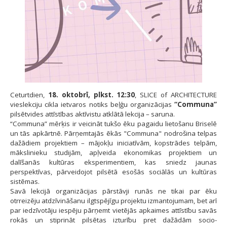
Ceturtdien,
18. oktobrī, plkst. 12:30
, SLICE of ARCHITECTURE
vieslekciju cikla ietvaros notiks beļģu organizācijas
“Communa”
pilsētvides attīstības aktīvistu atklātā lekcija – saruna.
“Communa” mērķis ir veicināt tukšo ēku pagaidu lietošanu Briselē
un tās apkārtnē. Pārņemtajās ēkās "Communa" nodrošina telpas
dažādiem projektiem – mājokļu iniciatīvām, kopstrādes telpām,
mākslinieku studijām, apļveida ekonomikas projektiem un
dalīšanās kultūras eksperimentiem, kas sniedz jaunas
perspektīvas, pārveidojot pilsētā esošās sociālās un kultūras
sistēmas.
Savā lekcijā organizācijas pārstāvji runās ne tikai par ēku
otrreizēju atdzīvināšanu ilgtspējīgu projektu izmantojumam, bet arī
par iedzīvotāju iespēju pārņemt vietējās apkaimes attīstību savās
rokās un stiprināt pilsētas izturību pret dažādām socio-