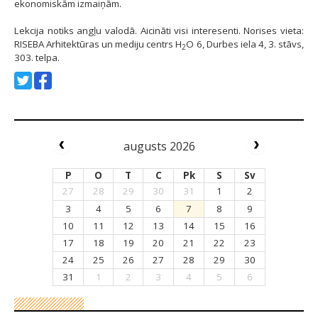
ekonomiskām izmaiņām.
Lekcija notiks angļu valodā. Aicināti visi interesenti. Norises vieta:
RISEBA Arhitektūras un mediju centrs H
O 6, Durbes iela 4, 3. stāvs,
2
303. telpa.
augusts 2026
P
O
T
C
Pk
S
Sv
27
28
29
30
31
1
2
3
4
5
6
7
8
9
10
11
12
13
14
15
16
17
18
19
20
21
22
23
24
25
26
27
28
29
30
31
1
2
3
4
5
6