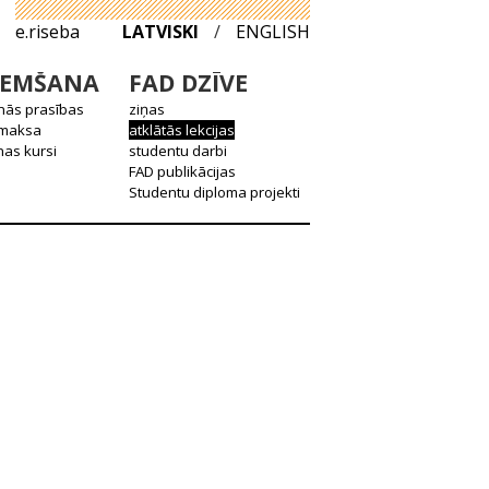
e.riseba
LATVISKI
/
ENGLISH
EMŠANA
FAD DZĪVE
nās prasības
ziņas
 maksa
atklātās lekcijas
as kursi
studentu darbi
FAD publikācijas
Studentu diploma projekti