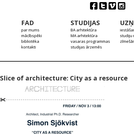
FAD
STUDIJAS
UZŅ
par mums
BA arhitektūra
iestāša
mācībspēki
MA arhitektūra
studiju
bibliotēka
vasaras programmas
zīmešān
kontakti
studijas ārzemēs
Slice of architecture: City as a resource