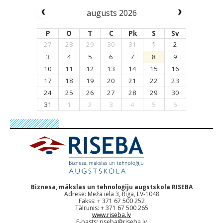
augusts 2026
P
O
T
C
Pk
S
Sv
27
28
29
30
31
1
2
3
4
5
6
7
8
9
10
11
12
13
14
15
16
17
18
19
20
21
22
23
24
25
26
27
28
29
30
31
1
2
3
4
5
6
Biznesa, mākslas un tehnoloģiju augstskola RISEBA
Adrese: Meža iela 3, Rīga, LV-1048
Fakss: + 371 67 500 252
Tālrunis: + 371 67 500 265
www.riseba.lv
E-pasts:
riseba@riseba.lv