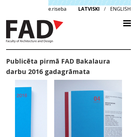
e.riseba
LATVISKI
/
ENGLISH
Publicēta pirmā FAD Bakalaura
darbu 2016 gadagrāmata