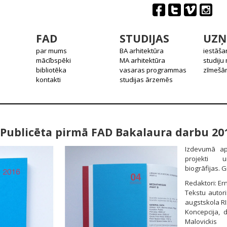
FAD
STUDIJAS
UZŅ
par mums
BA arhitektūra
iestāša
mācībspēki
MA arhitektūra
studiju
bibliotēka
vasaras programmas
zīmešān
kontakti
studijas ārzemēs
Publicēta pirmā FAD Bakalaura darbu 2
Izdevumā ap
projekti 
biogrāfijas. 
Redaktori: Er
Tekstu autori
augstskola R
Koncepcija, 
Malovickis