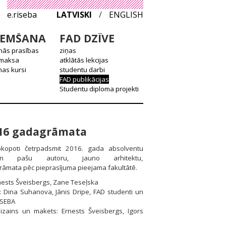
e.riseba
LATVISKI
/
ENGLISH
EMŠANA
FAD DZĪVE
nās prasības
ziņas
 maksa
atklātās lekcijas
as kursi
studentu darbi
FAD publikācijas
Studentu diploma projekti
016 gadagrāmata
kopoti četrpadsmit 2016. gada absolventu
un pašu autoru, jauno arhitektu,
Grāmata pēc pieprasījuma pieejama fakultātē.
nests Šveisbergs, Zane Teseļska
: Dina Suhanova, Jānis Dripe, FAD studenti un
ISEBA
dizains un makets: Ernests Šveisbergs, Igors