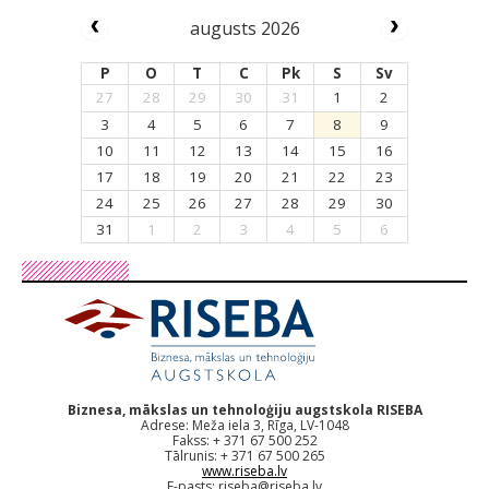
augusts 2026
P
O
T
C
Pk
S
Sv
27
28
29
30
31
1
2
3
4
5
6
7
8
9
10
11
12
13
14
15
16
17
18
19
20
21
22
23
24
25
26
27
28
29
30
31
1
2
3
4
5
6
Biznesa, mākslas un tehnoloģiju augstskola RISEBA
Adrese: Meža iela 3, Rīga, LV-1048
Fakss: + 371 67 500 252
Tālrunis: + 371 67 500 265
www.riseba.lv
E-pasts:
riseba@riseba.lv