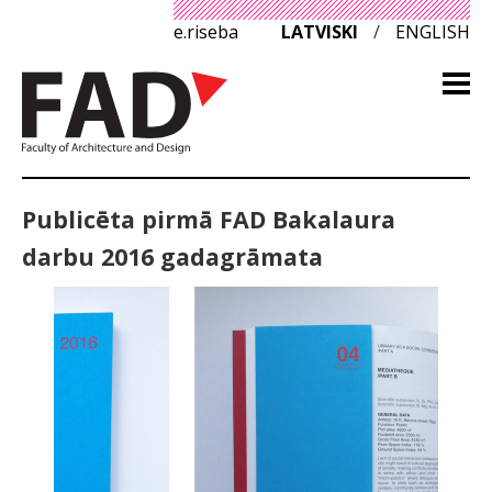
e.riseba
LATVISKI
/
ENGLISH
Publicēta pirmā FAD Bakalaura
darbu 2016 gadagrāmata