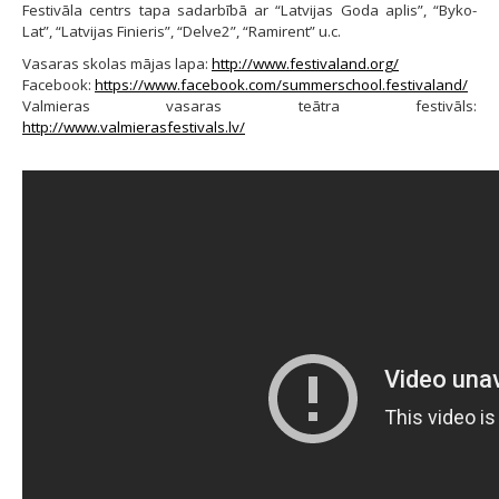
Festivāla centrs tapa sadarbībā ar “Latvijas Goda aplis”, “Byko-
Lat”, “Latvijas Finieris”, “Delve2”, “Ramirent” u.c.
Vasaras skolas mājas lapa:
http://www.festivaland.org/
Facebook:
https://www.facebook.com/summerschool.festivaland/
Valmieras vasaras teātra festivāls:
http://www.valmierasfestivals.lv/