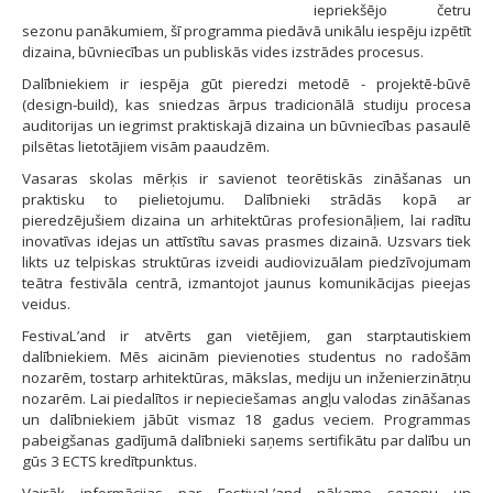
iepriekšējo četru
sezonu panākumiem, šī programma piedāvā unikālu iespēju izpētīt
dizaina, būvniecības un publiskās vides izstrādes procesus.
Dalībniekiem ir iespēja gūt pieredzi metodē - projektē-būvē
(design-build), kas sniedzas ārpus tradicionālā studiju procesa
auditorijas un iegrimst praktiskajā dizaina un būvniecības pasaulē
pilsētas lietotājiem visām paaudzēm.
Vasaras skolas mērķis ir savienot teorētiskās zināšanas un
praktisku to pielietojumu. Dalībnieki strādās kopā ar
pieredzējušiem dizaina un arhitektūras profesionāļiem, lai radītu
inovatīvas idejas un attīstītu savas prasmes dizainā. Uzsvars tiek
likts uz telpiskas struktūras izveidi audiovizuālam piedzīvojumam
teātra festivāla centrā, izmantojot jaunus komunikācijas pieejas
veidus.
FestivaL’and ir atvērts gan vietējiem, gan starptautiskiem
dalībniekiem. Mēs aicinām pievienoties studentus no radošām
nozarēm, tostarp arhitektūras, mākslas, mediju un inženierzinātņu
nozarēm. Lai piedalītos ir nepieciešamas angļu valodas zināšanas
un dalībniekiem jābūt vismaz 18 gadus veciem. Programmas
pabeigšanas gadījumā dalībnieki saņems sertifikātu par dalību un
gūs 3 ECTS kredītpunktus.