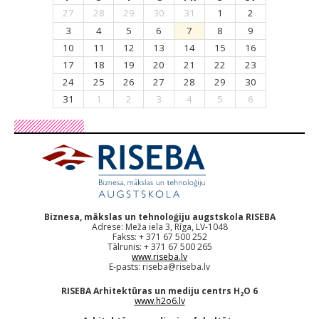
27
28
29
30
31
1
2
3
4
5
6
7
8
9
10
11
12
13
14
15
16
17
18
19
20
21
22
23
24
25
26
27
28
29
30
31
1
2
3
4
5
6
Biznesa, mākslas un tehnoloģiju augstskola RISEBA
Adrese: Meža iela 3, Rīga, LV-1048
Fakss: + 371 67 500 252
Tālrunis: + 371 67 500 265
www.riseba.lv
E-pasts:
riseba@riseba.lv
RISEBA Arhitektūras un mediju centrs H
O 6
2
www.h2o6.lv