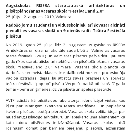
Augstskolas RISEBA starptautiskā arhitektūras un
pilsētplānošanas vasaras skola “FestivaL’and 2.0”
25. jūlijs – 2. augusts, 2019, Valmiera
Radošo jomu studenti un vidusskolnieki arī šovasar aicināti
piedalīties vasaras skolā un 9 dienās radīt Teātra Festivāla
pilsētu!
No 2019. gada 25. jūlija līdz 2. augustam Augstskolas RISEBA
Arhitektūras un dizaina fakultāte sadarbībā ar Valmieras vasaras
teātra festivālu (VVTF) un Valmieras pilsētas pašvaldību, jau otro
gadu rīkos starptautisko arhitektūras un pilsētplānošanas vasaras
skolu "FestivaL'and 2.0" Valmierā. Vasaras skola plānota kā
darbnīcas un meistarklases, kur dalībnieki nozares profesionāļu
vadībā izstrādās idejas, lai attīstītu savas prasmes un izbūvētu
teātra festivāla “pop-up” pilsētu Vecpuišu parkā atbilstoši šī gada
tēmai – bērni un ģimenes, dzīvā pilsēta un spēles pilsētvidē.
VVTF attīstās kā pilsētvides laboratorija, identificējot vietas, kas
kļūst par īslaicīgām skatuvēm teātra izrādīšanai, un paplašinot
ikviena pilsētas lietotāja pieredzi. Vasaras skola veltīta idejai par
mūsdienīgu īslaicīgo arhitektūru un labiekārtojuma elementiem kā
katalizatoru pilsētvides iedzīvināšanai. Vasaras skolas laikā
rosināsim domāt par bērniem pieejamu pilsētvidi, aizmirstām