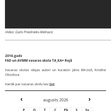
Video: Gatis Priednieks-Melnacis
...........................................................................................................
2016.gads
FAD un AVMM vasaras skola TA_KA+ Rojā
Vasaras skolas idejas autori un kuratori: Jānis Bērziņš, Kristīne
Obodova
Vairāk par vasaras skolu lasi
šeit
.
augusts 2026
P
O
T
C
Pk
S
Sv