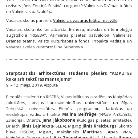
režisors Jānis Znotiņš. Festivālu organizē Valmieras Drāmas teātris
un Valmieras pašvaldība.
Vasaras skolas partneri:
Valmieras vasaras teātra festivāls
.
Vasaras skolu rīko un atbalsta: Biznesa, mākslas un tehnoloģiju
augstskola “RISEBA”, Valmieras pilsētas pašvaldība, Valmieras
Drāmas teātris, Valsts Kultūrkapitāla fonds. Projekta vadītāja un
vasaras skolas kuratore: Dina Suhanova.
...........................................................................................................
Starptautisks arhitektūras studentu plenērs "AIZPUTES
koka arhitektūras mantojums"
9. – 12. maijs, 2019, Aizpute
Piedalās studenti no RISEBA, Viļņas Mākslas akadēmijas Klaipēdas
fakultātes, Latvijas Lauksaimniecības universitātes un Rīgas
Tehniskās universitātes. Plenēra programmu, darbnīcas un
vieslekcijas vadīs: arhitekte
Malina Belfrāge
(
White Architects
,
Zviedrija), Dr.arch.
Jana Jākobsone
(Kuldīgas pilsētas arhitekte),
Dr.arch.
Jānis Lejnieks
(RISEBA), Mg.ing.
Jānis Kreicburgs
(Skonto
būve, RISEBA), Mg.art., mākslinieks
Martinas Lapas
(VMA,
Klaipēda), Dr.arch., prof.
Aija Ziemeļniece
(LLU), Mg.arch.
Egons