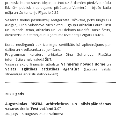
praktiski īsteno savas idejas, aicinot uz 3 dienām piedzīvot kādu
līdz šim publiski nepieejamu pilsēttelpu Valmierā – bijušo katlu
māju un tās teritoriju Rīgas ielā 25.
Vasaras skolas pasniedzēji: Malgorzata Olčovska, Jorks Bings Ou
(Beļģija), Dina Suhanova. Vieslektori – igauņu arhitekti Laura Linsi
un Rolands Rēmā, arhitekts un FAD dekāns Rūdolfs Dainis Šmits,
dizaineris un Z-triton jaunuzņēmuma izveidotājs Aigars Lauzis.
Kursa noslēgumā tiek izsniegts sertifikāts kā apliecinājums par
dalību un kredītpunktu saņemšanu.
Programmas kuratore arhitekte Dina Suhanova. Plašāka
informācija angļu valodā
ŠEIT
.
Vasaras skolu finansiāli atbalsta:
Valmieras novada dome
un
Valsts izglītības attīstības aģentūra
(Latvijas valsts
stipendijas ārvalstu dalībniekiem).
...........................................................................................................
2020. gads
Augstskolas RISEBA arhitektūras un pilsētplānošanas
vasaras skola “FestivaL’and 3.0”
30. jūlijs – 7. augusts, 2020, Valmiera