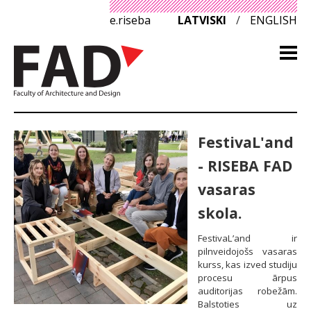
e.riseba
LATVISKI
/
ENGLISH
FestivaL'and
- RISEBA FAD
vasaras
skola.
FestivaL’and ir
pilnveidojošs vasaras
kurss, kas izved studiju
procesu ārpus
auditorijas robežām.
Balstoties uz