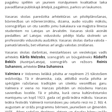
pagalmu spēlēm un jauniem risinājumiem kvalitatīvai laika
pavadīšanai publiskajā ārtelpā, pagalmos, parkos un laukumos.
Vasaras skolas paredzēta arhitektūras un pilsētplānošanas,
būvniecības un inženierzinātņu, dizaina, audio vizuālo mākslu,
scenogrāfijas un citu saistīto jomu bakalaura vai maģistra līmeņa
studentiem no Latvijas un ārvalstīm. Vasaras skolā aicināti
piedalīties arī Latvijas vidusskolu pēdējo klašu skolnieki un
profesionālo vidusskolu audzēkņi. Vasaras skolas darba valoda –
pamatā latviešu, bet vēlamas arī angļu valodas zināšanas.
Vasaras skolas darbnīcas, meistarklases un vieslekcijas vadīs
arhitekts
Kārlis Melzobs
, scenogrāfs un būvgaldnieks
Rūdolfs
Bekičs
(Austrija/Latvija), scenogrāfs un režisors
Reinis
Suhanovs
, arhitekte
Dina Suhanova
.
Valmiera
ir Vidzemes lielākā pilsēta ar nepilniem 25 tūkstošiem
iedzīvotāju. Tā ir dinamiska, zaļa, attīstībā esoša pilsēta ar
spēcīgām ražošanas tradīcijām un izteiktu viesmīlības garu.
Valmiera ir viena no Hanzas pilsētām un mūsdienu Hanzas
savienības locekle. Tā ir pilsēta, kurā ciena kultūrvēsturisko
mantojumu un kopš 1923. gada ceļ godā teātra mākslu. Vasaras
teātra festivāls Valmierā norisināsies jau ceturto reizi no 2. līdz 4.
augustam ar izrāžu programmu bērniem, jauniešiem un ģimenēm.
VVTF – Bērni radošais direktors: aktieris un daudzu bērnu izrāžu