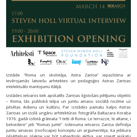
Izstāde “Roma un skolotāja, Astra Zariņa” iepazīstina ar
ievērojamās latviešu arhitektes un pedagoģes Astras Zariņas
intelektuālo mantojumu Itālijā.
Izstādes ietvaros tiek apskatīts Zariņas ilgstošais pētījumu objekts
– Roma, tās publiskā telpa un jumtu ainavu sociālā nozīme uz
pilsētas ikdienu un kultūru. Par izstādes pamatu kalpo Astras
Zariņas un izcilā ungāru arhitektūras fotogrāfa Baltazara Koraba
1976. gadā izdotā grāmata “I tetti di Roma: Le terrazze, le altane, i
belvedere” jeb “Romas jumti”. Izdevuma ietvaros Zariņa definēja
jumtu ainavas (roofscape) konceptu un argumentēja, ka jebkura
pilsēttelpas plakne var būt sabiedriski aktīva, var sniegt ieskatu