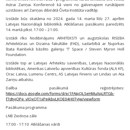
Astrai Zariņai. Konferencē kā vieni no galvenajiem runātājiem
uzstāsies arī Zariņas dibinātā Čivita Institūta vadītāji.
Izstāde būs skatāma no 2024. gada 14. marta līdz 27. aprīlim
Latvijas Nacionālajā bibliotēkā. Atklāšanas pasākums paredzēts
14. martā plkst. 17:00 – 21:00.
Izstādi rīko Nodibinājums ARHITEKSTI un augstskolas RISEBA
Arhitektūras un Dizaina fakultāte (FAD), sadarbībā ar Ņujorkas
štata Rainbekā bāzēto galeriju ‘T’ Space / Steven Myron Holl
Foundation.
Izstāde top ar Latvijas Arhitektu savienības, Latvijas Nacionālās
bibliotēkas, Amerikas Latviešu apvienības Kultūras fonda (ALA KF),
Orac Latvia, Lumenu Centrs, AS Latvijas Finieris un Lindas un Ata
Zariņu atbalstu.
Dalība pasākumā reģistrējoties:
https://docs.google.com/forms/d/e/1FAIpQLSeHMuXpLRTGb-
f7dtyjOPe_vlQxQT1xPejkbvLKQE04H0TyJw/viewform
Pasākuma programma:
LNB Ziedoņa zāle
17:00 - 17:10 Atklāšanas vārdi