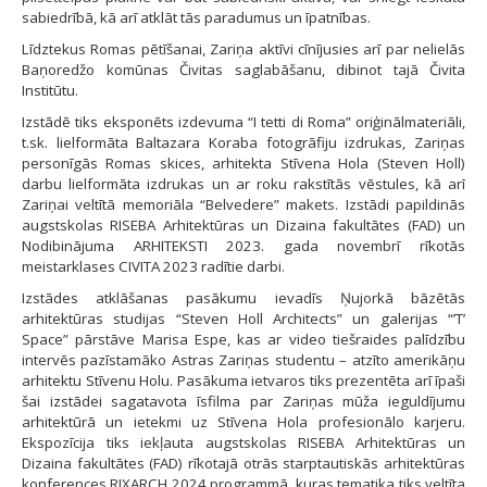
sabiedrībā, kā arī atklāt tās paradumus un īpatnības.
Līdztekus Romas pētīšanai, Zariņa aktīvi cīnījusies arī par nelielās
Baņoredžo komūnas Čivitas saglabāšanu, dibinot tajā Čivita
Institūtu.
Izstādē tiks eksponēts izdevuma “I tetti di Roma” oriģinālmateriāli,
t.sk. lielformāta Baltazara Koraba fotogrāfiju izdrukas, Zariņas
personīgās Romas skices, arhitekta Stīvena Hola (Steven Holl)
darbu lielformāta izdrukas un ar roku rakstītās vēstules, kā arī
Zariņai veltītā memoriāla “Belvedere” makets. Izstādi papildinās
augstskolas RISEBA Arhitektūras un Dizaina fakultātes (FAD) un
Nodibinājuma ARHITEKSTI 2023. gada novembrī rīkotās
meistarklases CIVITA 2023 radītie darbi.
Izstādes atklāšanas pasākumu ievadīs Ņujorkā bāzētās
arhitektūras studijas “Steven Holl Architects” un galerijas “’T’
Space” pārstāve Marisa Espe, kas ar video tiešraides palīdzību
intervēs pazīstamāko Astras Zariņas studentu – atzīto amerikāņu
arhitektu Stīvenu Holu. Pasākuma ietvaros tiks prezentēta arī īpaši
šai izstādei sagatavota īsfilma par Zariņas mūža ieguldījumu
arhitektūrā un ietekmi uz Stīvena Hola profesionālo karjeru.
Ekspozīcija tiks iekļauta augstskolas RISEBA Arhitektūras un
Dizaina fakultātes (FAD) rīkotajā otrās starptautiskās arhitektūras
konferences RIXARCH 2024 programmā, kuras tematika tiks veltīta