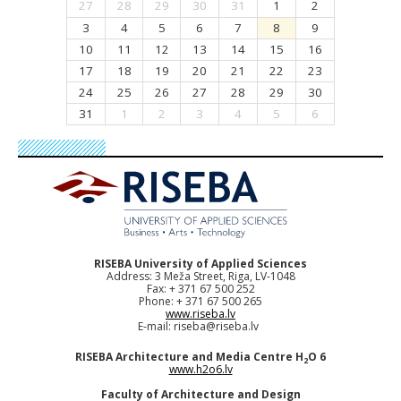
27
28
29
30
31
1
2
3
4
5
6
7
8
9
10
11
12
13
14
15
16
17
18
19
20
21
22
23
24
25
26
27
28
29
30
31
1
2
3
4
5
6
RISEBA University of Applied Sciences
Address: 3 Meža Street, Riga, LV-1048
Fax: + 371 67 500 252
Phone: + 371 67 500 265
www.riseba.lv
E-mail:
riseba@riseba.lv
RISEBA Architecture and Media Centre H
O 6
2
www.h2o6.lv
Faculty of Architecture and Design