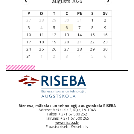
augusts 2026
P
O
T
C
Pk
S
Sv
27
28
29
30
31
1
2
3
4
5
6
7
8
9
10
11
12
13
14
15
16
17
18
19
20
21
22
23
24
25
26
27
28
29
30
31
1
2
3
4
5
6
Biznesa, mākslas un tehnoloģiju augstskola RISEBA
Adrese: Meža iela 3, Rīga, LV-1048
Fakss: + 371 67 500 252
Tālrunis: + 371 67 500 265
www.riseba.lv
E-pasts:
riseba@riseba.lv