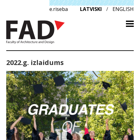
e.riseba
LATVISKI
/
ENGLISH
2022.g. izlaidums