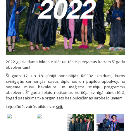
2022.g. Izlaiduma bildes ir klāt un tās ir pieejamas katram šī gada
absolventam!
Šī gada 17. un 18. jūnijā norisinājās RISEBA izlaidumi, kuros
svinīgajās cermonijās savus diplomus un papildu apbalvojumu
saņēma mūsu bakalaura un maģistra studiju programmu
absolventi.Šī gada lielais notikumus noritēja svinīgā atmosfērā,
šogad pasākums tika organizēts bez pulcēšanās ierobežojumiem.
Lejuplādēt vairāk bildes var
šeit.