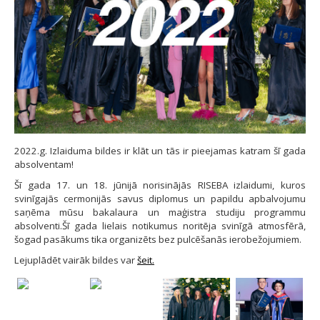
2022.g. Izlaiduma bildes ir klāt un tās ir pieejamas katram šī gada
absolventam!
Šī gada 17. un 18. jūnijā norisinājās RISEBA izlaidumi, kuros
svinīgajās cermonijās savus diplomus un papildu apbalvojumu
saņēma mūsu bakalaura un maģistra studiju programmu
absolventi.Šī gada lielais notikumus noritēja svinīgā atmosfērā,
šogad pasākums tika organizēts bez pulcēšanās ierobežojumiem.
Lejuplādēt vairāk bildes var
šeit.