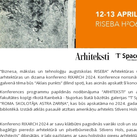
“Biznesa, mākslas un tehnoloģiju augstskolas RISEBA” Arhitektūras u
arhitektūras un dizaina konferenci RIXARCH 2024. Konference norisinās
galvenā tēma būs “Aklais punkts” (Blind spot), kas aicinās apskatīt šī kon
Konferences programmu papildinās nodibinājuma “ARHITEKSTI” un a
fakultātes kopīgi rīkotā Rainbekā - Ņujorkas štatā bāzētās galerijas ”‘T
"ROMA. SKOLOTĀJA: ASTRA ZARIŅA", kas būs apskatāma no 2024. gada 14.
bibliotēkā. Izstādi atklās pasaulē atzītais amerikāņu arhitekts Stīvens Hols
Konferenci RIXARCH 2024 ar savu klātbūtni pagodinās vairāki izcili un star
bagātīgo pieredzi arhitektūrā un pilsetbūvniecībā. Stīvens Hols, pasau
Architects” dibinātājs, ir labi pazīstams ar savu holistisko pieeju arhitek