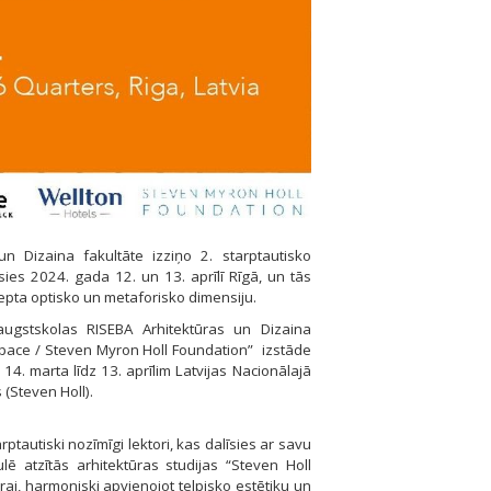
n Dizaina fakultāte izziņo 2. starptautisko
ies 2024. gada 12. un 13. aprīlī Rīgā, un tās
cepta optisko un metaforisko dimensiju.
ugstskolas RISEBA Arhitektūras un Dizaina
’ Space / Steven Myron Holl Foundation” izstāde
 marta līdz 13. aprīlim Latvijas Nacionālajā
 (Steven Holl).
ptautiski nozīmīgi lektori, kas dalīsies ar savu
lē atzītās arhitektūras studijas “Steven Holl
tūrai, harmoniski apvienojot telpisko estētiku un