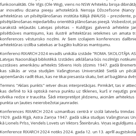
funkcionalitāti. Ole Vīgs (Ole Wiig), viens no NSW Arhitektu biroja dibināt
ar inovatīvu dizaina pieeju arhotektūrā. Nensija Džozefsone (Nancy 
arhitektūras un pilsētplānošanas institūta Itālijā (NIAUSI) – prezidente, 
pilsētplānošanas mijiedarbību orientētā plānošanas pieejā. Visbeidzot
sarakstā iekļautās Latvijas pilsētas – Kuldīgas galvenā arhitekte Jan
pilsētbūves mantojums, kas ilustrē arhitektūras ietekmes un amata tr
konferences vēsturisko nozīmi. Ar šiem izcilajiem konferences dalīb
arhitektūras izcilība satiekas ar bagāto kultūras mantojumu.
Konferenci RIXARCH 2024 ievadīs unikāla izstāde "ROMA. SKOLOTĀJA: A
Latvijas Nacionālajā bibliotēkā. Izstādes atklāšana būs nozīmīgs notikums L
uzstāsies amerikāņu arhitekts Stīvens Hols (dzimis 1947. gadā Bremerton
kas sākās ar viņa studijām Vašingtonas Universitātē Sietlā un pēcā
apņemšanās radīt ēkas, kas ne tikai piesaista skatu, bet arī bagātina dvēs
Termins "Aklais punkts" ietver divas interpretācijas. Pirmkārt, tas ir att
kas definē to kā optiskā nerva punktu uz tīklenes, kurš ir nejutīgs pre
cilvēka redze ir traucēta. Šādi interpretējot jēdzienu, aicinām arhitekt
punkta un ļauties neierobežotai jaunradei.
Konferences RIXARCH 2024 uzmanības centrā ir izcilā latviešu trimdas
1929. gadā Rīgā, Astra Zariņa 1947. gadā sāka studijas Vašingtonas Unive
kā Lionels Prīss, Vendels Lovets un Viktors Šteinbruks. Viņas ieguldījums 
Konference RIXARCH 2024 notiks 2024. gada 12. un 13. aprīlī augstskola