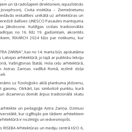
ājiem un tā radošajiem direktoriem, iepazīstinās
Josephson), Civita institūta – Ziemeļrietumu
piedāvās ieskatīties unikālā uz arhitektūras un
, pieredzē dalīsies UNESCO Pasaules mantojuma
a Jākobsone. Kuldīgas izcilais tradicionālās
adīcijas no 16. līdz 19. gadsimtam, akcentēs
niekiem, RIXARCH 2024 kļūs par notikumu, kur
STRA ZARIŅA", kas no 14. marta būs apskatāma
atvijas arhitektūrā, jo tajā ar publisku lekciju
ā, Vašingtonas štatā). Hola ceļu arhitektūrā,
k Astras Zariņas vadībā Romā, iezīmē dziļa
eli.
iecināms uz fizioloģisko aklā plankuma jēdzienu,
t gaismu. Otrkārt, tas simbolizē punktu, kurā
us un dizainerus domāt ārpus tradicionālā skatu
 arhitekte un pedagoģe Astra Zariņa. Dzimusi
rsitātē, kur izglītojās pie tādiem arhitektiem
arhitektūrā ir nozīmīgs un iedvesmojošs.
s RISEBA Arhitektūras un mediju centrā H2O 6,