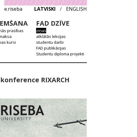
e.riseba
LATVISKI
/
ENGLISH
EMŠANA
FAD DZĪVE
nās prasības
ziņas
 maksa
atklātās lekcijas
as kursi
studentu darbi
FAD publikācijas
Studentu diploma projekti
a konference RIXARCH