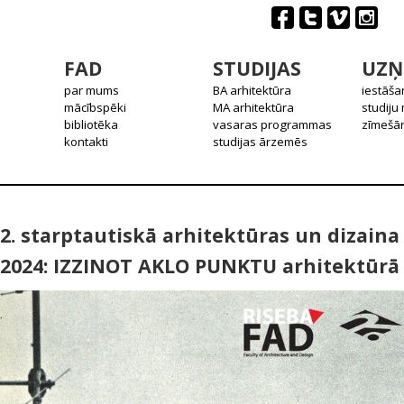
FAD
STUDIJAS
UZŅ
par mums
BA arhitektūra
iestāša
mācībspēki
MA arhitektūra
studiju
bibliotēka
vasaras programmas
zīmešān
kontakti
studijas ārzemēs
2. starptautiskā arhitektūras un dizain
2024: IZZINOT AKLO PUNKTU arhitektūrā