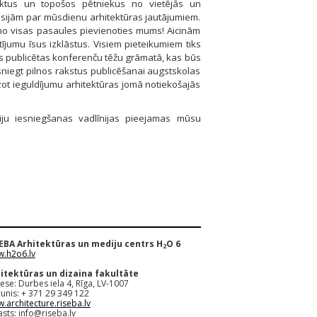
tektus un topošos pētniekus no vietējās un
usijām par mūsdienu arhitektūras jautājumiem.
 no visas pasaules pievienoties mums! Aicinām
tījumu īsus izklāstus. Visiem pieteikumiem tiks
s publicētas konferenču tēžu grāmatā, kas būs
niegt pilnos rakstus publicēšanai augstskolas
ot ieguldījumu arhitektūras jomā notiekošajās
ciju iesniegšanas vadlīnijas pieejamas mūsu
EBA Arhitektūras un mediju centrs H
O 6
2
.h2o6.lv
itektūras un dizaina fakultāte
ese: Durbes iela 4, Rīga, LV-1007
runis: + 371 29 349 122
.architecture.riseba.lv
asts:
info@riseba.lv