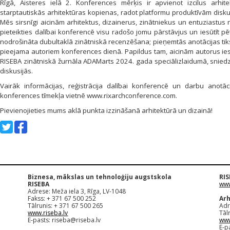
Rīgā, Aisteres ielā 2. Konferences mērķis ir apvienot izcilus arhi
starptautiskās arhitektūras kopienas, radot platformu produktīvām disk
Mēs sirsnīgi aicinām arhitektus, dizainerus, zinātniekus un entuziastus
pieteikties dalībai konferencē visu radošo jomu pārstāvjus un iesūtīt pē
nodrošināta dubultaklā zinātniskā recenzēšana; pieņemtās anotācijas tik
pieejama autoriem konferences dienā. Papildus tam, aicinām autorus ies
RISEBA zinātniskā žurnāla ADAMarts 2024. gada speciālizlaidumā, sniedz
diskusijās.
Vairāk informācijas, reģistrācija dalībai konferencē un darbu anotā
konferences tīmekļa vietnē www.rixarchconference.com.
Pievienojieties mums aklā punkta izzināšanā arhitektūrā un dizainā!
Biznesa, mākslas un tehnoloģiju augstskola
RIS
RISEBA
www
Adrese: Meža iela 3, Rīga, LV-1048
Fakss: + 371 67 500 252
Arh
Tālrunis: + 371 67 500 265
Adr
www.riseba.lv
Tāl
E-pasts:
riseba@riseba.lv
www
E-p