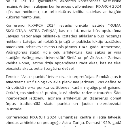
no 16. līdz 19. gadsimtam, akcentēs konferences vēsturisko
nozīmi. Ar šiem izcilajiem konferences dalībniekiem, RIXARCH 2024
kļūs par notikumu, kur arhitektūras izcilība satiekas ar bagāto
kultūras mantojumu.
Konferenci RIXARCH 2024 ievadīs unikāla izstāde "ROMA.
SKOLOTĀJA: ASTRA ZARIŅA", kas no 14. marta būs apskatāma
Latvijas Nacionālajā bibliotēkā. Izstādes atklāšana būs nozīmīgs
notikums Latvijas arhitektūrā, jo tajā ar publisku lekciju uzstāsies
amerikāņu arhitekts Stīvens Hols (dzimis 1947. gadā Bremertonā,
Vašingtonas štatā). Hola ceļu arhitektūrā, kas sākās ar viņa
studijām Vašingtonas Universitātē Sietlā un pēcāk Astras Zariņas
vadībā Romā, iezīmē dziļa apņemšanās radīt ēkas, kas ne tikai
piesaista skatu, bet arī bagātina dvēseli.
Termins "Aklais punkts" ietver divas interpretācijas. Pirmkārt, tas ir
attiecināms uz fizioloģisko aklā plankuma jēdzienu, kas definē to
kā optiskā nerva punktu uz tīklenes, kurš ir nejutīgs pret gaismu.
Otrkārt, tas simbolizē punktu, kurā cilvēka redze ir traucēta. Šādi
interpretējot jēdzienu, aicinām arhitektus un dizainerus domāt
ārpus tradicionālā skatu punkta un ļauties neierobežotai
jaunradei.
Konferences RIXARCH 2024 uzmanības centrā ir izcilā latviešu
trimdas arhitekte un pedagoģe Astra Zariņa. Dzimusi 1929. gadā