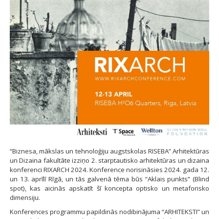
“Biznesa, mākslas un tehnoloģiju augstskolas RISEBA” Arhitektūras
un Dizaina fakultāte izziņo 2. starptautisko arhitektūras un dizaina
konferenci RIXARCH 2024. Konference norisināsies 2024. gada 12.
un 13. aprīlī Rīgā, un tās galvenā tēma būs “Aklais punkts” (Blind
spot), kas aicinās apskatīt šī koncepta optisko un metaforisko
dimensiju.
Konferences programmu papildinās nodibinājuma “ARHITEKSTI” un