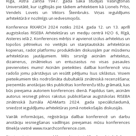
Rīgā, Astra Zariņa 1947. gadā sāka studijas Vašingtonas
Universitātē, kur izglītojās pie tādiem arhitektiem kā Lionels Prīss,
Vendels Lovets un Viktors Šteinbruks. Viņas ieguldījums
arhitektūrā ir nozīmīgs un iedvesmojošs.
Konference RIXARCH 2024 notiks 2024. gada 12. un 13. aprīlī
augstskolas RISEBA Arhitektūras un mediju centrā H2O 6, Rīgā,
Aisteres ielā 2. Konferences mērķis ir apvienot izcilus arhitektus un
topošos pētniekus no vietējās un starptautiskās arhitektūras
kopienas, radot platformu produktīvām diskusijām par mūsdienu
arhitektūras jautājumiem. Mēs sirsnīgi aicinām arhitektus,
dizainerus, zinātniekus un entuziastus no visas pasaules
pievienoties mums! Aicinām pieteikties dalībai konferencē visu
radošo jomu pārstāvjus un iesūtīt pētījumu īsus izklāstus. Visiem
pieteikumiem tiks nodrošināta dubultaklā zinātniskā recenzēšana;
pieņemtās anotācijas tiks publicētas konferenču tēžu grāmatā, kas
būs pieejama autoriem konferences dienā. Papildus tam, aicinām
autorus iesniegt pilnos rakstus publicēšanai augstskolas RISEBA
zinātniskā žurnāla ADAMarts 2024. gada speciālizlaidumā,
sniedzot ieguldījumu arhitektūras jomā notiekošajās diskusijās.
Vairāk informācijas, reģistrācija dalībai konferencē un darbu
anotāciju iesniegšanas vadlīnijas pieejamas mūsu konferences
tīmekļa vietnē www.rixarchconference.com.