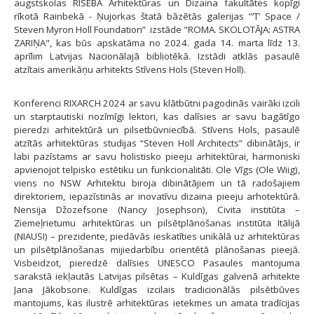
augstskolas RISEBA Arhitektūras un Dizaina fakultātes kopīgi
rīkotā Rainbekā - Ņujorkas štatā bāzētās galerijas ”‘T’ Space /
Steven Myron Holl Foundation” izstāde "ROMA. SKOLOTĀJA: ASTRA
ZARIŅA", kas būs apskatāma no 2024. gada 14. marta līdz 13.
aprīlim Latvijas Nacionālajā bibliotēkā. Izstādi atklās pasaulē
atzītais amerikāņu arhitekts Stīvens Hols (Steven Holl).
Konferenci RIXARCH 2024 ar savu klātbūtni pagodinās vairāki izcili
un starptautiski nozīmīgi lektori, kas dalīsies ar savu bagātīgo
pieredzi arhitektūrā un pilsetbūvniecībā. Stīvens Hols, pasaulē
atzītās arhitektūras studijas “Steven Holl Architects” dibinātājs, ir
labi pazīstams ar savu holistisko pieeju arhitektūrai, harmoniski
apvienojot telpisko estētiku un funkcionalitāti. Ole Vīgs (Ole Wiig),
viens no NSW Arhitektu biroja dibinātājiem un tā radošajiem
direktoriem, iepazīstinās ar inovatīvu dizaina pieeju arhotektūrā.
Nensija Džozefsone (Nancy Josephson), Civita institūta –
Ziemeļrietumu arhitektūras un pilsētplānošanas institūta Itālijā
(NIAUSI) – prezidente, piedāvās ieskatīties unikālā uz arhitektūras
un pilsētplānošanas mijiedarbību orientētā plānošanas pieejā.
Visbeidzot, pieredzē dalīsies UNESCO Pasaules mantojuma
sarakstā iekļautās Latvijas pilsētas – Kuldīgas galvenā arhitekte
Jana Jākobsone. Kuldīgas izcilais tradicionālās pilsētbūves
mantojums, kas ilustrē arhitektūras ietekmes un amata tradīcijas