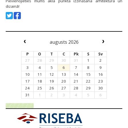
Pievienojieties mums aklā punkta izzināšanā arhitektūrā un
dizainā!
augusts 2026
P
O
T
C
Pk
S
Sv
27
28
29
30
31
1
2
3
4
5
6
7
8
9
10
11
12
13
14
15
16
17
18
19
20
21
22
23
24
25
26
27
28
29
30
31
1
2
3
4
5
6