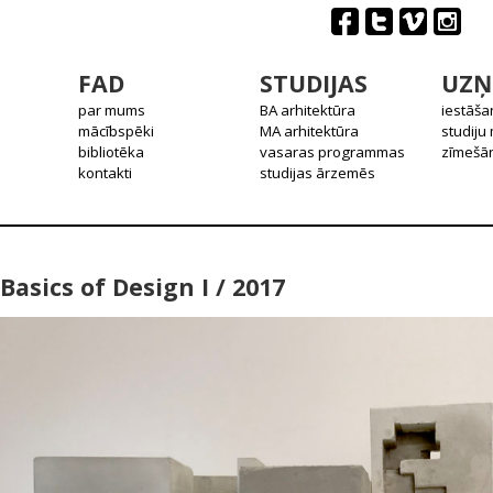
FAD
STUDIJAS
UZŅ
par mums
BA arhitektūra
iestāša
mācībspēki
MA arhitektūra
studiju
bibliotēka
vasaras programmas
zīmešān
kontakti
studijas ārzemēs
Basics of Design I / 2017