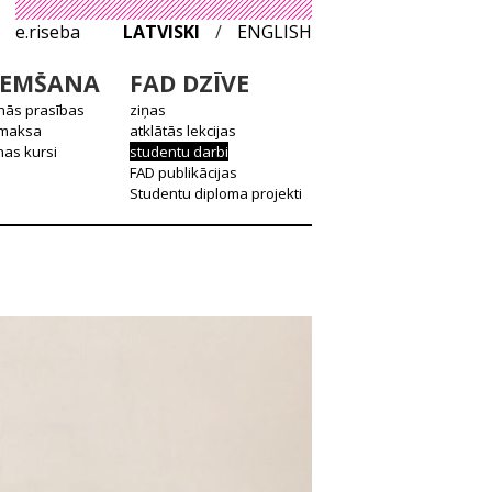
e.riseba
LATVISKI
/
ENGLISH
EMŠANA
FAD DZĪVE
nās prasības
ziņas
 maksa
atklātās lekcijas
as kursi
studentu darbi
FAD publikācijas
Studentu diploma projekti