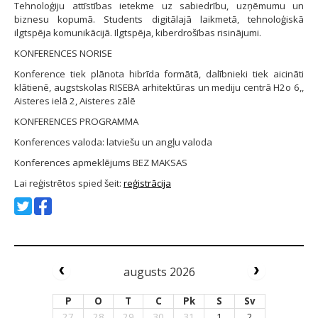
Tehnoloģiju attīstības ietekme uz sabiedrību, uzņēmumu un
biznesu kopumā. Students digitālajā laikmetā, tehnoloģiskā
ilgtspēja komunikācijā. Ilgtspēja, kiberdrošības risinājumi.
KONFERENCES NORISE
Konference tiek plānota hibrīda formātā, dalībnieki tiek aicināti
klātienē, augstskolas RISEBA arhitektūras un mediju centrā H2o 6,,
Aisteres ielā 2, Aisteres zālē
KONFERENCES PROGRAMMA
Konferences valoda: latviešu un angļu valoda
Konferences apmeklējums BEZ MAKSAS
Lai reģistrētos spied šeit:
reģistrācija
augusts 2026
P
O
T
C
Pk
S
Sv
27
28
29
30
31
1
2