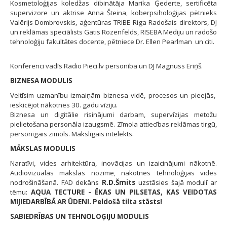
Kosmetoloģijas koledžas dibinātāja Marika Ģederte, sertificēta
supervizore un aktrise Anna Šteina, koberpsiholoģijas pētnieks
Valērijs Dombrovskis, aģentūras TRIBE Riga Radošais direktors, DJ
un reklāmas speciālists Gatis Rozenfelds, RISEBA Mediju un radošo
tehnoloģiju fakultātes docente, pētniece Dr. Ellen Pearlman un citi.
Konferenci vadīs Radio Pieci.lv personība un DJ Magnuss Eriņš.
BIZNESA MODULIS
Veltīsim uzmanību izmaiņām biznesa vidē, procesos un pieejās,
ieskicējot nākotnes 30. gadu vīziju.
Biznesa un digitālie risinājumi darbam, supervīzijas metožu
pielietošana personāla izaugsmē. Zīmola attiecības reklāmas tirgū,
personīgais zīmols. Mākslīgais intelekts.
MĀKSLAS MODULIS
Naratīvi, vides arhitektūra, inovācijas un izaicinājumi nākotnē.
Audiovizuālās mākslas nozīme, nākotnes tehnoloģījas vides
nodrošināšanā. FAD dekāns
R.D.Šmits
uzstāsies šajā modulī ar
tēmu:
AQUA TECTURE - ĒKAS UN PILSETAS, KAS VEIDOTAS
MIJIEDARBĪBĀ AR ŪDENI. Peldošā tilta stāsts!
SABIEDRĪBAS UN TEHNOLOĢIJU MODULIS