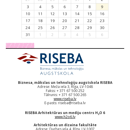
3
4
5
6
7
8
9
10
11
12
13
14
15
16
17
18
19
20
21
22
23
24
25
26
27
28
29
30
31
1
2
3
4
5
6
Biznesa, mākslas un tehnoloģiju augstskola RISEBA
Adrese: Meža iela 3, Rīga, LV-1048
Fakss: + 371 67 500 252
Tālrunis: + 371 67 500 265
www.riseba.lv
E-pasts:
riseba@riseba.lv
RISEBA Arhitektūras un mediju centrs H
O 6
2
www.h2o6.lv
Arhitektūras un dizaina fakultāte
Adrese: Durbes iela 4, Rīga, LV-1007