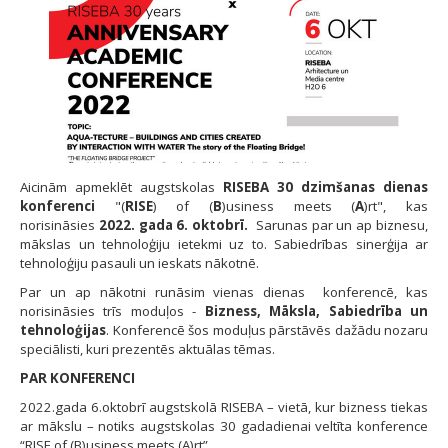
Aicinām apmeklēt augstskolas
RISEBA 30 dzimšanas dienas
konferenci
"(
RISE
) of (
B
)usiness meets (
A
)rt", kas
norisināsies
2022. gada 6. oktobrī.
Sarunas par un ap biznesu,
mākslas un tehnoloģiju ietekmi uz to. Sabiedrības sinerģija ar
tehnoloģiju pasauli un ieskats nākotnē.
Par un ap nākotni runāsim vienas dienas konferencē, kas
norisināsies trīs moduļos -
Bizness, Māksla, Sabiedrība un
tehnoloģijas
. Konferencē šos moduļus pārstāvēs dažādu nozaru
speciālisti, kuri prezentēs aktuālas tēmas.
PAR KONFERENCI
2022.gada 6.oktobrī augstskolā RISEBA – vietā, kur bizness tiekas
ar mākslu – notiks augstskolas 30 gadadienai veltīta konference
“RISE of (B)usiness meets (A)rt”.