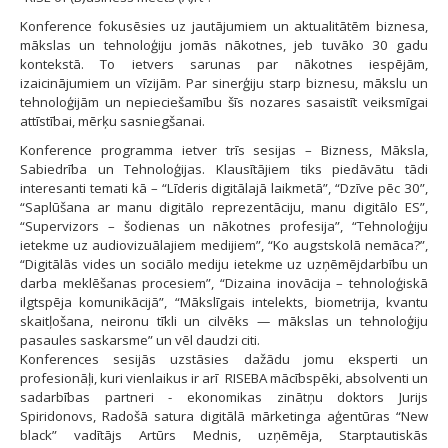
Konference fokusēsies uz jautājumiem un aktualitātēm biznesa,
mākslas un tehnoloģiju jomās nākotnes, jeb tuvāko 30 gadu
kontekstā. To ietvers sarunas par nākotnes iespējām,
izaicinājumiem un vīzijām. Par sinerģiju starp biznesu, mākslu un
tehnoloģijām un nepieciešamību šīs nozares sasaistīt veiksmīgai
attīstībai, mērķu sasniegšanai.
Konference programma ietver trīs sesijas – Bizness, Māksla,
Sabiedrība un Tehnoloģijas. Klausītājiem tiks piedāvātu tādi
interesanti temati kā – “Līderis digitālajā laikmetā”, “Dzīve pēc 30”,
“Saplūšana ar manu digitālo reprezentāciju, manu digitālo ES”,
“Supervizors – šodienas un nākotnes profesija”, “Tehnoloģiju
ietekme uz audiovizuālajiem medijiem”, “Ko augstskolā nemāca?”,
“Digitālās vides un sociālo mediju ietekme uz uzņēmējdarbību un
darba meklēšanas procesiem”, “Dizaina inovācija – tehnoloģiskā
ilgtspēja komunikācijā”, “Mākslīgais intelekts, biometrija, kvantu
skaitļošana, neironu tīkli un cilvēks — mākslas un tehnoloģiju
pasaules saskarsme” un vēl daudzi citi.
Konferences sesijās uzstāsies dažādu jomu eksperti un
profesionāļi, kuri vienlaikus ir arī RISEBA mācībspēki, absolventi un
sadarbības partneri - ekonomikas zinātņu doktors Jurijs
Spiridonovs, Radošā satura digitālā mārketinga aģentūras “New
black” vadītājs Artūrs Mednis, uzņēmēja, Starptautiskās