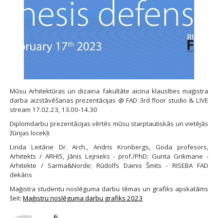
Mūsu Arhitektūras un dizaina fakultāte aicina klausīties maģistra
darba aizstāvēšanas prezentācijas @ FAD 3rd floor studio & LIVE
stream 17.02.23, 13.00-14.30
Diplomdarbu prezentācijas vērtēs mūsu starptautiskās un vietējās
žūrijas locekļi:
Linda Leitāne Dr. Arch., Andris Kronbergs, Goda profesors,
Arhitekts / ARHIS, Jānis Lejnieks - prof./PhD; Gunta Grikmane -
Arhitekte / Sarma&Norde; Rūdolfs Dainis Šmits - RISEBA FAD
dekāns
Maģistra studentu noslēguma darbu tēmas un grafiks apskatāms
šeit:
Maģistru noslēguma darbu grafiks 2023