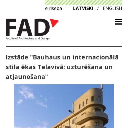
e.riseba
LATVISKI
/
ENGLISH
Izstāde "Bauhaus un internacionālā
stila ēkas Telavivā: uzturēšana un
atjaunošana"