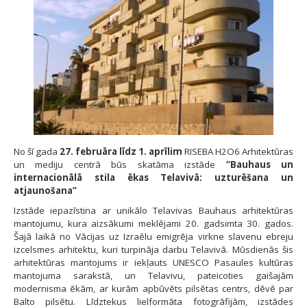
No šī gada
27. februāra līdz 1. aprīlim
RISEBA H2O6 Arhitektūras
un mediju centrā būs skatāma izstāde
“Bauhaus un
internacionālā stila ēkas Telavivā: uzturēšana un
atjaunošana”
Izstāde iepazīstina ar unikālo Telavivas Bauhaus arhitektūras
mantojumu, kura aizsākumi meklējami 20. gadsimta 30. gados.
Šajā laikā no Vācijas uz Izraēlu emigrēja virkne slavenu ebreju
izcelsmes arhitektu, kuri turpināja darbu Telavivā. Mūsdienās šis
arhitektūras mantojums ir iekļauts UNESCO Pasaules kultūras
mantojuma sarakstā, un Telavivu, pateicoties gaišajām
modernisma ēkām, ar kurām apbūvēts pilsētas centrs, dēvē par
Balto pilsētu. Līdztekus lielformāta fotogrāfijām, izstādes