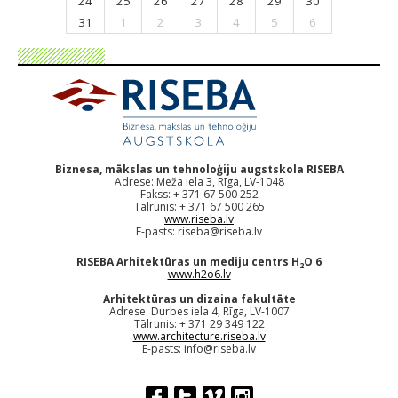
24
25
26
27
28
29
30
31
1
2
3
4
5
6
Biznesa, mākslas un tehnoloģiju augstskola RISEBA
Adrese: Meža iela 3, Rīga, LV-1048
Fakss: + 371 67 500 252
Tālrunis: + 371 67 500 265
www.riseba.lv
E-pasts:
riseba@riseba.lv
RISEBA Arhitektūras un mediju centrs H
O 6
2
www.h2o6.lv
Arhitektūras un dizaina fakultāte
Adrese: Durbes iela 4, Rīga, LV-1007
Tālrunis: + 371 29 349 122
www.architecture.riseba.lv
E-pasts:
info@riseba.lv