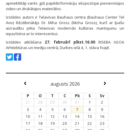
apmeklētāji varēs gūt papildinformāciju ekspozīcijai pievienotajos
video un drukātajos materiālos.
Izstādes autors ir Telavivas Bauhaus centra (Bauhaus Center Tel
Aviv) līdzdibinātājs Dr. Miha Gross (Micha Gross), kurš ar īpašu
aizrautību pēta Telavivas modernās kultūras mantojumu un
iepazīstina ar to interesentus.
Izstādes atklāšana
27. februārī plkst.16.00
RISEBA H2O6
Arhitektūras un mediju centrā, Durbes ielā 4, 1. stāva foajē.
augusts 2026
P
O
T
C
Pk
S
Sv
27
28
29
30
31
1
2
3
4
5
6
7
8
9
10
11
12
13
14
15
16
17
18
19
20
21
22
23