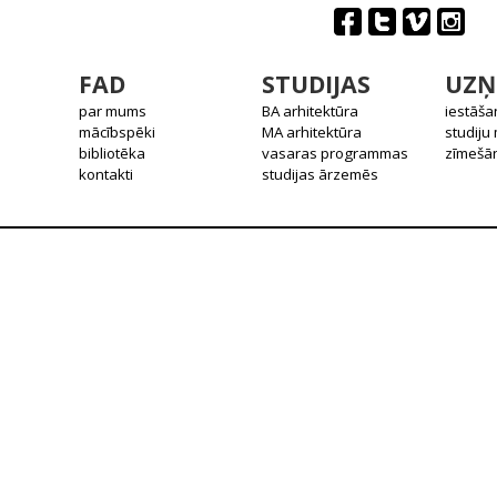
FAD
STUDIJAS
UZŅ
par mums
BA arhitektūra
iestāša
mācībspēki
MA arhitektūra
studiju
bibliotēka
vasaras programmas
zīmešān
kontakti
studijas ārzemēs