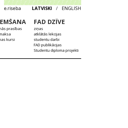
e.riseba
LATVISKI
/
ENGLISH
EMŠANA
FAD DZĪVE
nās prasības
ziņas
 maksa
atklātās lekcijas
as kursi
studentu darbi
FAD publikācijas
Studentu diploma projekti