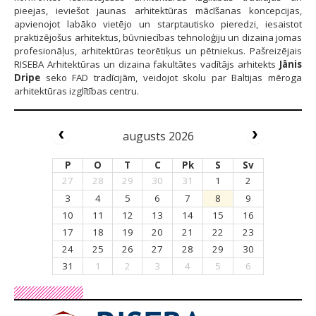
pieejas, ieviešot jaunas arhitektūras mācīšanas koncepcijas,
apvienojot labāko vietējo un starptautisko pieredzi, iesaistot
praktizējošus arhitektus, būvniecības tehnoloģiju un dizaina jomas
profesionāļus, arhitektūras teorētiķus un pētniekus. Pašreizējais
RISEBA Arhitektūras un dizaina fakultātes vadītājs arhitekts
Jānis
Dripe
seko FAD tradīcijām, veidojot skolu par Baltijas mēroga
arhitektūras izglītības centru.
augusts 2026
P
O
T
C
Pk
S
Sv
27
28
29
30
31
1
2
3
4
5
6
7
8
9
10
11
12
13
14
15
16
17
18
19
20
21
22
23
24
25
26
27
28
29
30
31
1
2
3
4
5
6