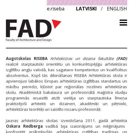
e.riseba
LATVISKI
/
ENGLISH
Augstskolas RISEBA
Arhitektūras un dizaina fakultāte
(FAD)
realizē starptautiski orientētu un konkurētspējīgu arhitektūras
izglītību angļu valodā, kas sagatavo kompetentus un kvalificētus
absolventus. Kopš tās dibināšanas RISEBA Arhitektūras skola ir
apvienojusi labākos Eiropas arhitektūras izglītības standartus un
mācību pieredzi, kļūstot par reģionālas nozīmes arhitektūras
skolu. Akadēmiskā bakalaura un profesionālā maģistra studiju
programmās iesaistīti atzīti vietēja un starptautiska līmeņa
praktizējoši arhitekti un dizaineri, akadēmiķi un pētnieki,
arhitektūras teorētiķi un saistīto nozaru profesionāļi.
Jaunas arhitektūras skolas izveidošana 2011. gadā arhitekta
Oskara Redberga
vadībā bija izaicinājums un mēģinājums
konfrontēt iesīkstējušās arhitektūras izglītības tradīcijas un